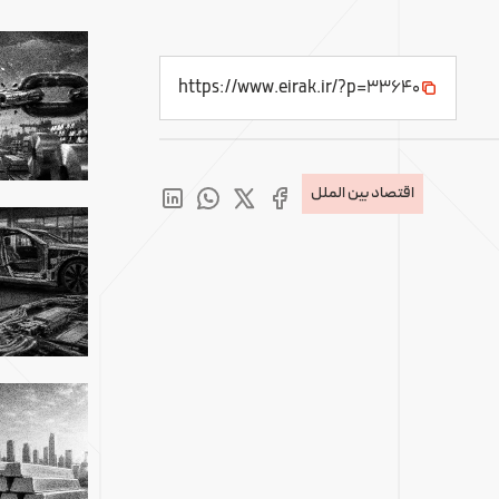
https://www.eirak.ir/?p=33640
اقتصاد بین الملل