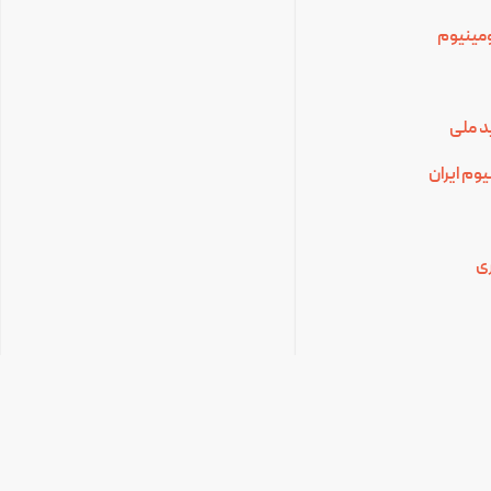
لومینیوم
د ملی
وم ایران
ی