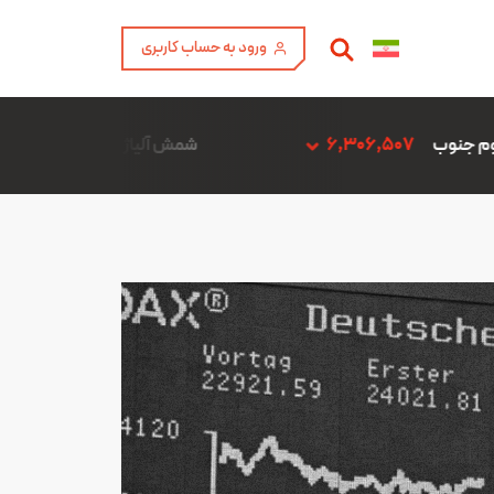
ورود به حساب کاربری
شمش آلیاژ ADC12 فن آوری آمیتیس آلومینیوم گلپایگان