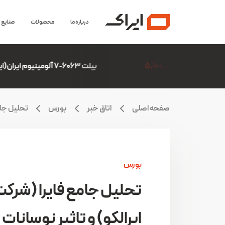
درباره ما
محصولات
صنایع
بیلت 6063-7 آلومینیوم ایران(ایرالکو)
6,306,507
صفحه اصلی
اتاق خبر
بورس
تحلیل جام
بورس
تحلیل جامع فایرا (شرک
ایرالکو) و تاثیر نوسانات