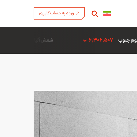
ورود به حساب کاربری
شمش آلیاژ ADC12 فن آوری آمیتیس آلومینیوم گلپایگان