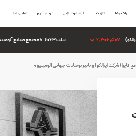
راهکارها
اتاق خبر
آلومینیوم پلاس
مرکز نوآوری
تماس با ما
بیلت 6063-7 مجتمع صنایع آلومینیوم جنوب
6,306,507
ع فایرا (شرکت ایرالکو) و تاثیر نوسانات جهانی آلومینیوم
ت