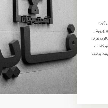
 رکورد
دو روز پیش
شترین میزان از سال ۲۰۱۱ به ۲ هزار و ۳۷۷٫۵ دلار در هر تن
یکا بود ،
 قیمت و صف