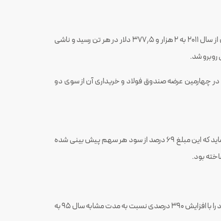
که دو روز پیش به بیشترین میزان از سال ۲۰۱۱ به ۲ هزار و ۳۷۷٫۵ دلار در هر تن رسید و ناشی
یت مالی و عملیاتی “فایرا” و پیش بینی سود آینده (که ۱۵ اسفند سال گذشته شاهد معامله بلوک ۱۹٫۵ درصدی در چهارمین عرضه صندوق فولاد و خریداری آن از سوی دو
شرکت در صورت مالی ۹ ماهه منتهی به ۱۳۹۶/۰۹/۳۰ با سرمایه ۵,۱۹۷ هزار میلیارد ریالی، توانسته ۴۷ ریال سود به ازای هر سهم محقق نماید که این مبلغ ۶۹ درصد از سود هر سهم پیش بینی شده
رشد ۲۴ درصدی مبلغ فروش در مقابل افزایش ۱۱ درصدی بهای تمام شده موجب شده شرکت در نه ماهه منتهی به آذر ۹۶ سود ناخالص خود را با افزایش ۳۹۰ درصدی نسبت به مدت مشابه سال ۹۵ به