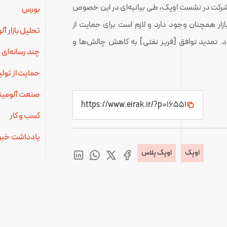
ی شرکت در نشست اوپک، طی بیانیه‌ای در این خصوص
بورس
زار همچنان وجود دارد و لازم است برای حمایت از
تحلیل بازار آ
شود. تمدید توافق [فریز نفتی] به کاهش چالش‌ها و
چند رسانه‌ای
حمایت از تولی
صنعت آلومینی
https://www.eirak.ir/?p=16551
کسب و کار
یادداشت خبر
اوپک
اوپک پلاس