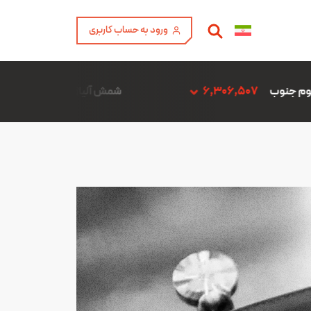
ورود به حساب کاربری
6
شمش آلیاژ ADC12 فن آوری آمیتیس آلومینیوم گلپایگان