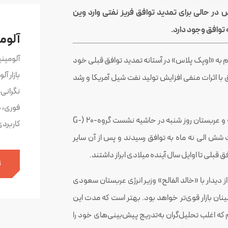
در حالی برای تمدید توافق فریز نفتی وارد وین
 توافق وجود دارد.
آلوم
آلومین
به «اوپک پلاس» در آستانه تمدید توافق قبلی خود
بازار آ
ق با اثرات منفی افزایش تولید نفت شیل آمریکا و رشد
نگرانی
فوری، 
سران بزرگترین تولیدکنندگان نفت اوپک پلاس یعنی روسیه و عربستان روز شنبه در حاشیه نشست گروه-20 (G-
کاربرد
مدت شش الی نه ماه به توافق رسیدند و پس از آن سایر
 قبلی تا اوایل سال آینده میلادی ابراز داشتند.
ث
 دیدار با «خالد الفالح» وزیر انرژی عربستان سعودی
نان بازار قوی‌تر خواهد بود. بهتر است که مدت این
 این هستیم که اغلب تحلیل‌گران به‌تدریج پیش‌بینی‌های خود را