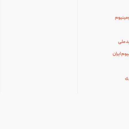
لومینیوم
د ملی
وم ایران
ی