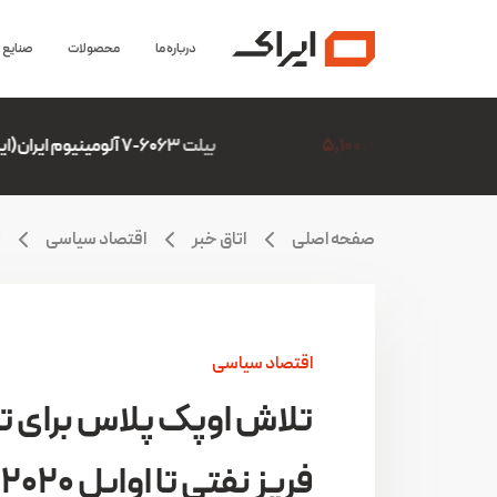
درباره ما
محصولات
صنایع
5
بیلت 6063-7 آلومینیوم ایران(ایرالکو)
6,306,507
صفحه اصلی
اتاق خبر
اقتصاد سیاسی
ت
اقتصاد سیاسی
تلاش اوپک پلاس برای ت
فریز نفتی تا اوایل 2020