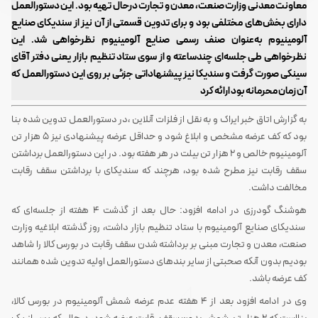
معاونت معدنی وزارت صنعت، معدن و تجارت درحال تهیه بود. این دستورالعمل
دارای بخش‌های مختلفی بود و برای تدوین قسمتی از آن نیز از سندیکای صنایع
آلومینیوم به‌عنوان صنف رسمی صنایع آلومینیوم نظرخواهی شد. این
نظرخواهی طی جلسه‌ای چندساعته و از سوی ستاد تنظیم بازار یعنی دفتر آقای
سینکی صورت گرفت و سندیکا نیز پیشنهاداتی جزئی بر روی این دستورالعمل که
آن زمان محرمانه بود ارائه کرد
به گزارش اتاق خبر ایراک و به نقل از فلزات آنلاین ،در دستورالعمل تدوین شده بنا
بود که کف عرضه مشخص و ابلاغ شود و حداقل عرضه پیشنهادی نیز 5 هزار تن
آلومینیوم خالص و 2 هزار تن بیلت در هر هفته بود. در این دستورالعمل برداشتن
سقف رقابت نیز مطرح شده بود، هرچند که سندیکای با برداشتن سقف رقابت
مخالفت داشت.
هوشنگ گودرزی در ادامه افزود: حال بعد از گذشت 4 هفته از جلسه‌ای که
سندیکای صنایع آلومینیوم با ستاد تنظیم بازار داشت، روز گذشته ابلاغیه وزارت
صنعت، معدن و تجارت مبنی بر برداشته شدن سقف رقابت در بورس کالا را شاهد
بودیم بدون آنکه صحبتی از سایر بندهای دستورالعمل اولیه تدوین شده همانند
کف عرضه باشد.
وی در ادامه افزود بعد از 4 هفته عدم عرضه شمش آلومینیوم در بورس کالا،