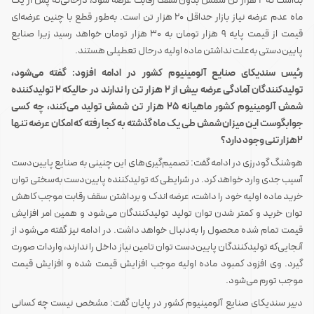
بنااست که 2 هزار تن شمش بدون سقف رقابت عرضه شود، درحالی‌که پس از یک
ماه عدم عرضه نیاز بازار حداقل 20 هزار تن است. به‌طور قطع با چنین عرضه‌ای
قیمت از قیمت پایه 9 هزار تومان به 30 هزار تومان خواهد رسید زیرا صنایع
پایین‌دستی به‌علت نداشتن ماده اولیه درحال تعطیلی هستند.
رئیس سندیکای صنایع آلومینیوم کشور در ادامه افزود: گفته می‌شود،
تولیدکنندگان آمادگی عرضه بیش از 2 هزار تن را ندارند در حالیکه 2 تولیدکننده
شمش آلومینیوم کشور ماهیانه 25 هزار تن شمش تولید می‌کنند، چه کسی
جوابگوست این میزان شمش طی یک ماه گذشته به کجا رفته که امکان عرضه تنها
2هزار تنی وجود دارد؟
هوشنگ گودرزی در ادامه گفت: تصمیم‌گیری‌های این چنینی به صنایع پایین‌دست
آسیب جدی وارد خواهد کرد. در شرایطی که تولیدکننده پایین‌دست به‌سختی توان
خرید ماده اولیه خود را داشت، عرضه اندک و برداشتن سقف رقابت موجب کاهش
توان خرید و کمتر شدن توان تولید تولیدکنندگان می‌شود و همین امر افزایش
قیمت تمام شده محصول را به‌دنبال خواهد داشت. در ادامه نیز گفته می‌شود از
آنجایی‌که تولیدکنندگان پایین‌دست توان تامین نیاز داخل را ندارند، واردات صورت
گیرد. وی افزود کمبود ماده اولیه موجب افزایش قیمت شده و افزایش قیمت
موجب تورم می‌شود.
دبیر سندیکای صنایع آلومینیوم کشور در پایان گفت: مشخص نیست چه کسانی