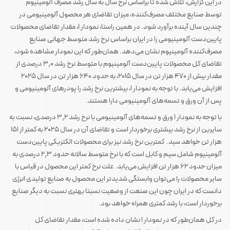
در این گزارش، تلاش شده تا براساس نرخ سال به سال رشد مصرف آلومینیوم
توسط صنایع مختلف مصرف‌کننده، میزان تقاضای هر محصول آلومینیومی در
چندین سال آینده برآورد شود. در همین راستا، نمودار ۱، مقدار تقاضای محصولات
پایین‌دست آلومینیومی را در ایران براساس نرخ رشد متوسط جهانی صنایع
مصرف‌کننده آلومینیوم نشان می‌دهد. همان‌طور که این نمودار مشاهده شود،
تقاضای کل محصولات پایین‌دست آلومینیوم با متوسط نرخ رشد ۳٫۰ درصدی از
مقدار بیش از ۴۷۰ هزار تن در سال ۲۰۱۵، به حدود ۶۴۰ هزار تن در سال ۲۰۲۵
افزایش می‌یابد. با توجه به نمودار ۱، بیشترین نرخ رشد را پودرهای آلومینیومی و
پس از آن ورق و تسمه‌های آلومینیومی دارا هستند.
با توجه به نمودار ۱ ورق و تسمه‌های آلومینیومی با نرخ رشد ۳٫۲ درصدی، نسبت به
سایرین از نرخ رشد بیشتری برخوردار است و تقاضای آن در سال ۲۰۲۵ به کمتر از ۱۵۱
هزار تن خواهد سید. کمترین نرخ رشد نیز برای محصولات الکتریکی پایین‌دست
آلومینیوم شامل سیم و کابل است که با نرخ متوسط سالانه حدود ۲٫۳ درصدی به
میزان حدود ۶۲ هزار تن افزایش می‌یابد. علت نرخ کمتر این محصول در قیاس با
سایر محصولات را می‌توان وابستگی شدیدتر این محصول به صنایع تولیدی انرژی
دانست که در ایران چون این صنعت از وضعیت نسبتا بهتری نسبت به دیگر صنایع
برخوردار است، با رشد کمتری همراه خواهد بود.
در کل همان‌طور که در نمودار ۱ نشان داده شده است، مقدار تقاضای کل