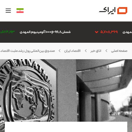
5,708,369
شمش 1000p-99.8 آلومینیوم المهدی
5,574,193
صفحه اصلی
اتاق خبر
اقتصاد ایران
صندوق بین‌المللی پول:رشد مثبت اقتصادی ایر