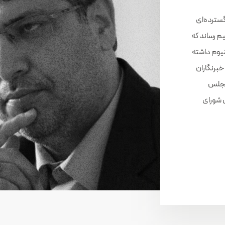
سترده‌ای
م رساند که
وم داشته
 خبرنگاران
مجلس
 شورای