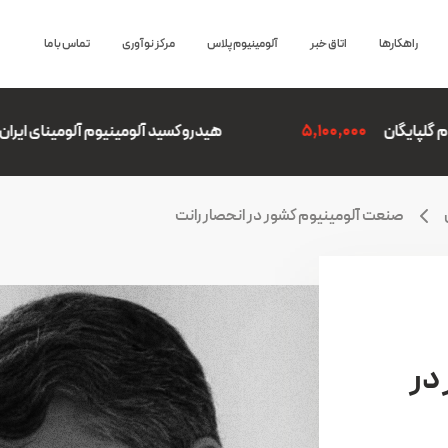
راهکارها
اتاق خبر
آلومینیوم پلاس
مرکز نوآوری
تماس با ما
هیدروکسید آلومینیوم آلومینای ایران
820,982
صنعت آلومینیوم کشور در انحصار رانت
در