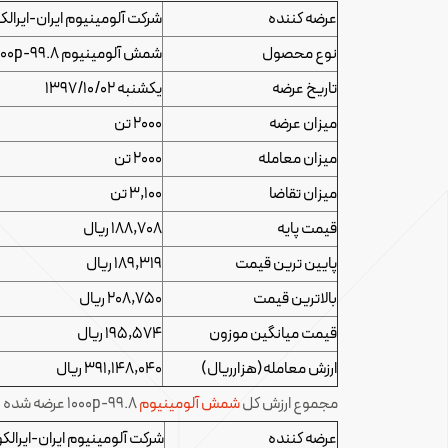
عرضه کننده
شرکت آلومینیوم ایران-ایرالک
نوع محصول
شمش آلومینیوم 1000p-99.8(ایرالکو)
تاریخ عرضه
یکشنبه 1397/10/02
میزان عرضه
2000 تن
میزان معامله
2000 تن
میزان تقاضا
3,100 تن
قیمت پایه
188,708 ریال
پایین ترین قیمت
189,319 ریال
بالاترین قیمت
208,750 ریال
قیمت میانگین موزون
195,574 ریال
ارزش معامله(هزارریال)
391,148,040 ریال
مجموع ارزش کل
شمش آلومینیوم
1000p-99.8 عرضه شده در بورس کالا توسط آلومینای ایران در این تاریخ، مبلغ 308,495,940 هزار ریال به ازای 1500تن بود.
عرضه کننده
شرکت آلومینیوم ایران-ایرالکو