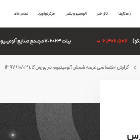
راهکارها
اتاق خبر
آلومینیوم پلاس
مرکز نوآوری
تماس با ما
بیلت 6063-7 مجتمع صنایع آلومینیوم جنوب
6,306,507
گزارش اختصاصی عرضه شمش آلومینیوم در بورس کالا 1397/10/02
رس