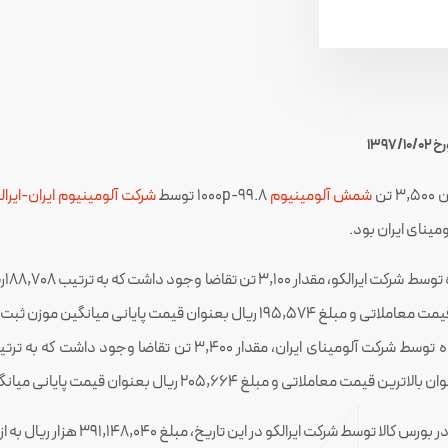
139
شمش آلومینیوم
1000p-99.8 توسط
شرکت آلومینیوم ایران-ایرال