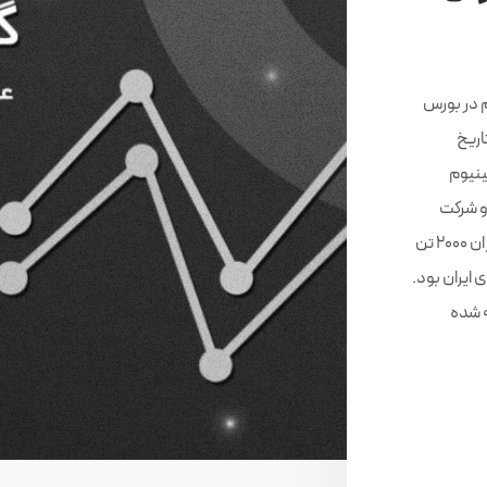
 در بورس
ر تاریخ
شمش آلومینیوم
و و شرکت
آلومینای ایران در بورس کالا عرضه شد. که از این میزان 2000 تن
لومینای ایران بود.
نیوم 1000p-99.8 عرضه شده