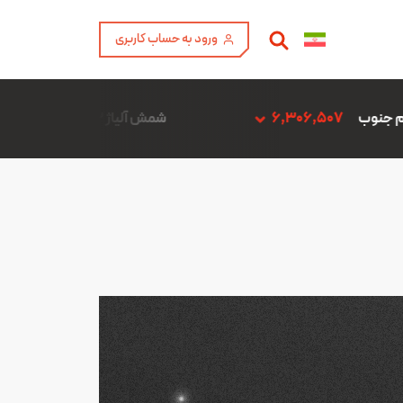
ورود به حساب کاربری
شمش آلیاژ ADC12 فن آوری آمیتیس آلومینیوم گلپایگان