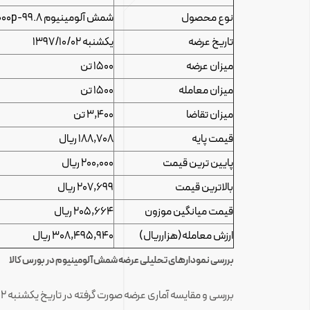
نوع محصول
شمش آلومینیوم 1000p-99.8(ایرالکو)
تاریخ عرضه
یکشنبه 1397/10/02
میزان عرضه
1500 تن
میزان معامله
1500 تن
میزان تقاضا
3,400 تن
قیمت پایه
188,708 ریال
پایین ترین قیمت
200,000 ریال
بالاترین قیمت
207,699 ریال
قیمت میانگین موزون
205,664 ریال
ارزش معامله(هزارریال)
308,495,940 ریال
بررسی نمودارهای تحلیلی عرضه شمش آلومینیوم در بورس کالا
بررسی و مقایسه آماری عرضه صورت گرفته در تاریخ یکشنبه 1397/10/02 با آخرین عرضه شمش آلومینیوم ایرالکو در تاریخ یکشنبه 1397/09/25 در بورس کالا