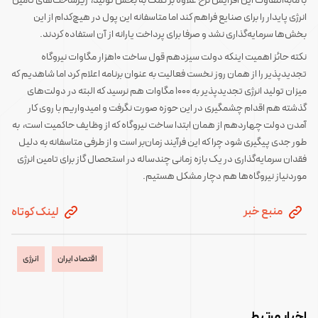
با ما‌به‌التفاوت این افزایش نرخ علاوه بر کمک به بخش تولید، زیرساخت‌های تامین
انرژی پایدار را برای صنایع فراهم کند اما متاسفانه این پول در هیچ‌کدام از این
بخش‌ها سرمایه‌گذاری نشد و صرفا برای پرداخت یارانه از آن استفاده کردند.
نکته حائز اهمیت اینکه دولت سیزدهم قول ساخت ۱۰‌هزار مگاوات نیروگاه
تجدید‌پذیر را از همان روز نخست فعالیت به عنوان برنامه اعلام کرد اما شاهدیم که
میزان تولید انرژی تجدید‌پذیر به ۱۰۰۰ مگاوات هم نرسید که البته در دولت‌های
گذشته هم اقدام چشمگیری در این حوزه صورت نگرفت و امیدواریم با روی کار
آمدن دولت چهاردهم از همان ابتدا ساخت نیروگاه که از وظایف حاکمیت است، به
طور جدی پیگیری شود چرا که این فرآیند زمان‌بر است و از طرفی متاسفانه به دلیل
فقدان سرمایه‌گذاری در یک بازه زمانی چند‌ساله در استحصال گاز برای تامین انرژی
موردنیاز نیروگاه‌ها هم دچار مشکل هستیم.
منبع خبر
لینک کوتاه
اقتصاد ایران
انرژی
اخبار مرتبط