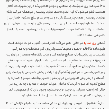
سه روز در هفته می‌رسد و علاوه بر این از ۱۸ مرداد ماه جاری از ساعت ۶ بعد از ظهر
تا ۱۲ شب هم برق شهرک‌های صنعتی و مجموعه‌هایی که در این شهرک‌ها فعال
هستند، قطع می‌شود که این اتفاق نه‌تنها تولید پیوسته را غیر‌ممکن می‌کند بلکه
تولید ناپیوسته را هم دچار مشکل کرده و علاوه بر عدم‌النفع سنگین، خساراتی را
به شرکت‌ها وارد آورده است؛ بنابراین در حالی مسوولان وزارت نیرو از عنوان ناترازی
استفاده می‌کنند که کلمه درست کمبود برق است و به جای مدیریت مصرف باید از
خاموشی استفاده کنند.
قطعی
برق صنایع
در حالی اتفاق می‌افتد که بر اساس قانون، دولت موظف است
طبق ماده ۲۵ قانون بهبود محیط کسب‌‌‌وکار برق، گاز، مخابرات و به طور کلی
تاسیسات زیر‌بنایی را برای صنایع فراهم کند و نباید بلافاصله صنعت را در اولویت
قطع برق قرار دهد اما چنانچه بنا بر مصالحی دولت یا وزارت نیرو تصمیم به قطع
خدمات مذکور برای صنایع بگیرد، دستگاه مربوطه باید خسارت وارده را جبران کند
و بر همین اساس ما در شورای گفت‌وگوی دولت و بخش خصوصی به ریاست وزیر
اقتصاد و در شرایطی که وزیر نیرو در این شورا حضور نیافتند، موضوع خسارت را
مطرح کردیم اما عنوان کردند که ما برای امورات خودمان هم بودجه نداریم در
حالی که راه‌های بسیاری برای جبران این خسارت وجود دارد که از مهم‌ترین آنها
می‌توان به کاهش هزینه برق شرکت‌ها یا تعدیل مالیات‌ها اشاره کرد.
سال گذشته وزارت نیرو بهای برق را برای بخش صنعت حدود ۱۰ برابر افزایش داد تا