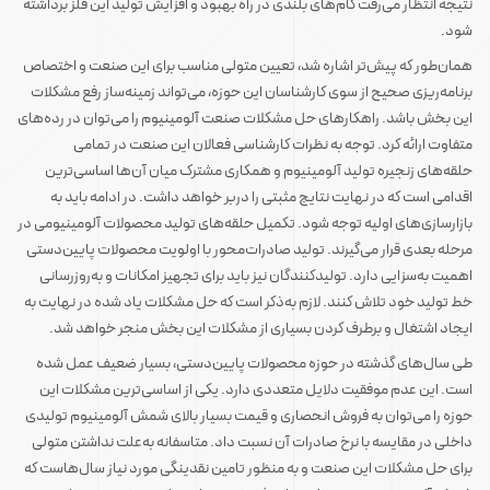
نتیجه انتظار می‌رفت گام‌های بلندی در راه بهبود و افزایش تولید این فلز برداشته
شود.
همان‌طور که پیش‌تر اشاره شد، تعیین متولی مناسب برای این صنعت و اختصاص
برنامه‌ریزی صحیح از سوی کارشناسان این حوزه، می‌تواند زمینه‌ساز رفع مشکلات
این بخش باشد. راهکارهای حل مشکلات صنعت آلومینیوم را می‌توان در رده‌های
متفاوت ارائه کرد. توجه به نظرات کارشناسی فعالان این صنعت در تمامی
حلقه‌های زنجیره تولید آلومینیوم و همکاری مشترک میان آن‌ها اساسی‌ترین
اقدامی است که در نهایت نتایج مثبتی را دربر خواهد داشت. در ادامه باید به
بازارسازی‌های اولیه توجه شود. تکمیل حلقه‌های تولید محصولات آلومینیومی در
مرحله بعدی قرار می‌گیرند. تولید صادرات‌محور با اولویت محصولات پایین‌دستی
اهمیت به‌سزایی دارد. تولیدکنندگان نیز باید برای تجهیز امکانات و به‌روزرسانی
خط تولید خود تلاش کنند. لازم به‌ذکر است که حل مشکلات یاد شده در نهایت به
ایجاد اشتغال و برطرف کردن بسیاری از مشکلات این بخش منجر خواهد شد.
طی سال‌های گذشته در حوزه محصولات پایین‌دستی، بسیار ضعیف عمل شده
است. این عدم موفقیت دلایل متعددی دارد. یکی از اساسی‌ترین مشکلات این
حوزه را می‌توان به فروش انحصاری و قیمت بسیار بالای شمش آلومینیوم تولیدی
داخلی در مقایسه با نرخ صادرات آن نسبت داد. متاسفانه به‌علت نداشتن متولی
برای حل مشکلات این صنعت و به منظور تامین نقدینگی مورد نیاز سال‌هاست که