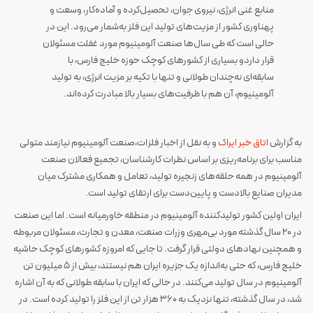
منابع غنی انرژی، نیروی جوان، تحصیل‌کرده و آماده‌کار، وسعت و
پهناوری کشور از مزیت‌های تولید این فلز به‌شمار می‌رود. این در
حالی است که طی سال‌ها صنعت آلومینیوم مورد غفلت مسئولان
قرار داردو بسیاری از کشورهای کوچک حوزه خلیج فارس، با
سابقه‌ای نه‌چندان طولانی و تنها با تکیه بر مزیت انرژی، به تولید
آلومینیوم، آن هم با ظرفیت‌های بسیار بالا مبادرت کرده‌اند.
به گزارش
اتاق خبر ایراک
و به نقل از اخبار فلزات،صنعت آلومینیوم نیازمند متولی
مناسب برای برنامه‌ریزی بر اساس نظرات کارشناسان، تجمیع فعالان صنعت
آلومینیوم در همه حلقه‌های زنجیره تولید، تعامل و همکاری مشترک میان
مدیران صنایع بالادست و پایین‌دست برای ارتقای تولید است.
ایران اولین کشور تولیدکننده آلومینیوم در منطقه خاورمیانه است. اما این صنعت
در ۲۰ سال گذشته مورد بی‌مهری وزرات صنعت، معدن و تجارت، مسئولان مربوطه
و همچنین نهادهای دولتی قرار گرفت. تا جایی که امروزه کشورهای کوچک حاشیه
خلیج فارس، که حتی به‌اندازه یک جزیره ایران هم نیستند، بیش از ۵ میلیون تن
آلومینیوم در سال تولید می‌کنند. در حالی که ایران با سابقه طولانی که به آن اشاره
شد، در سال گذشته، تنها نزدیک به ۳۶۰ هزار تن از این فلز را تولید کرده است. در