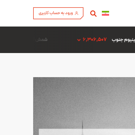
ورود به حساب کاربری
شمش آلیاژ ADC12 فن آوری آمیتیس آلومینیوم گلپایگان