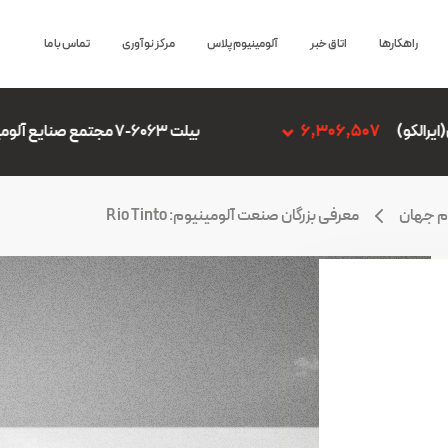
راهکارها
اتاق خبر
آلومینیوم پلاس
مرکز نوآوری
تماس با ما
بیلت 6063-7 مجتمع صنایع آلومینیوم جنوب
6,306,507
وم جهان
معرفی بزرگان صنعت آلومینیوم: Rio Tinto