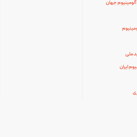
آلومینیوم جهان
لومینیوم
د ملی
وم ایران
ی