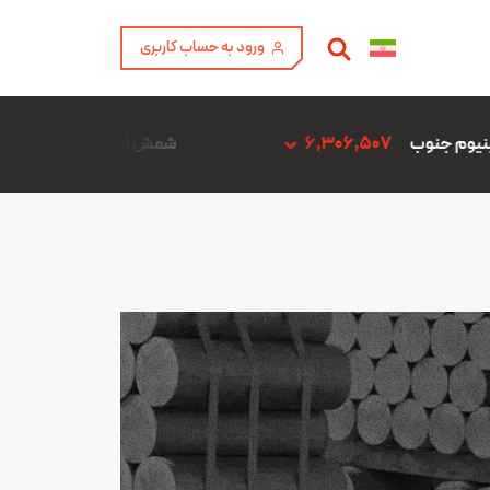
ورود به حساب کاربری
6
شمش آلیاژ ADC12 فن آوری آمیتیس آلومینیوم گلپایگان