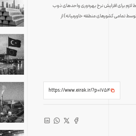
یط لازم برای افزایش نرخ بهره‌وری واحدهای ذوب
 نرخ بهره‌وری متوسط تمامی کشورهای منطقه خاورمیانه) از
https://www.eirak.ir/?p=1754