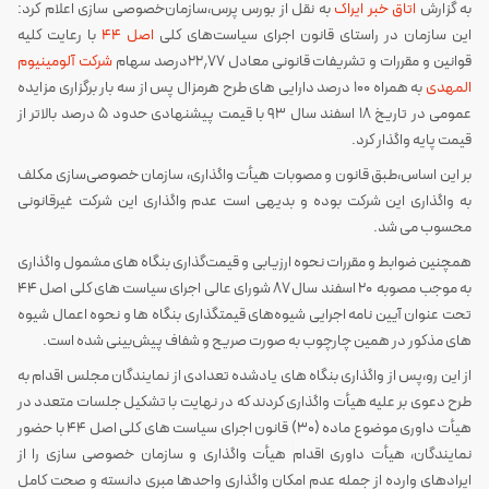
به گزارش
اتاق خبر ایراک
به نقل از بورس پرس،سازمان‌خصوصی سازی اعلام کرد:
این سازمان در راستای قانون اجرای سیاست‌های کلی
اصل ۴۴
با رعایت کلیه
قوانین و مقررات و تشریفات قانونی معادل ۲۲٫۷۷درصد سهام
شرکت آلومینیوم
المهدی
به همراه ۱۰۰ درصد دارایی‏ های طرح هرمزال پس از سه بار برگزاری مزایده
عمومی در تاریخ ۱۸ اسفند سال ۹۳ با قیمت پیشنهادی حدود ۵ درصد بالاتر از
قیمت پایه واگذار کرد.
بر این اساس،طبق قانون و مصوبات هیأت واگذاری، سازمان خصوصی‌سازی مکلف
به واگذاری این شرکت بوده و بدیهی است عدم واگذاری این شرکت غیرقانونی
محسوب می شد.
همچنین ضوابط و مقررات نحوه ارزیابی و قیمت‌گذاری بنگاه های مشمول واگذاری
به موجب مصوبه ۲۰ اسفند سال ۸۷ شورای عالی اجرای سیاست های کلی اصل ۴۴
تحت عنوان آیین نامه اجرایی شیوه‌های قیمتگذاری بنگاه ها و نحوه اعمال شیوه
های مذکور در همین چارچوب به صورت صریح و شفاف پیش‌بینی شده است.
از این رو،پس از واگذاری بنگاه های یادشده تعدادی از نمایندگان مجلس اقدام به
طرح دعوی بر علیه هیأت واگذاری کردند که در نهایت با تشکیل جلسات متعدد در
هیأت داوری موضوع ماده (۳۰) قانون اجرای سیاست های کلی اصل ۴۴ با حضور
نمایندگان، هیأت داوری اقدام هیأت واگذاری و سازمان خصوصی سازی را از
ایرادهای وارده از جمله عدم امکان واگذاری واحدها مبری دانسته و صحت کامل