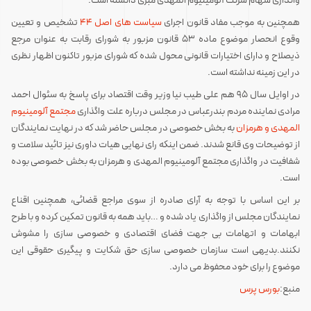
واگذاری سهام شرکت آلومینیوم المهدی مبری دانسته است.
همچنین به موجب مفاد قانون اجرای
سیاست های اصل ۴۴
تشخیص و تعیین
وقوع انحصار موضوع ماده ۵۳ قانون مزبور به شورای رقابت به عنوان مرجع
ذیصلاح و دارای اختیارات قانونی محول شده که شورای مزبور تاکنون اظهار نظری
در این زمینه نداشته است.
در اوایل سال ۹۵ هم علی طیب نیا وزیر وقت اقتصاد برای پاسخ به سئوال احمد
مرادی نماینده مردم بندرعباس در مجلس درباره علت واگذاری
مجتمع آلومینیوم
المهدی و هرمزان
به بخش خصوصی در مجلس حاضر شد که در نهایت نمایندگان
از توضیحات وی قانع شدند. ضمن اینکه رای نهایی هیات داوری نیز تائید سلامت و
شفافیت در واگذاری مجتمع آلومینیوم المهدی و هرمزان به بخش خصوصی بوده
است.
بر این اساس با توجه به آرای صادره از سوی مراجع قضائی، همچنین اقناع
نمایندگان مجلس از واگذاری یاد شده و …باید همه به قانون تمکین کرده و با طرح
ابهامات و اتهامات بی جهت فضای اقتصادی و خصوصی سازی را مشوش
نکنند.بدیهی است سازمان خصوصی سازی حق شکایت و پیگیری حقوقی این
موضوع را برای خود محفوظ می دارد.
منبع:
بورس پرس