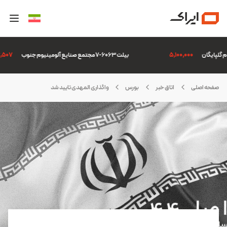
5,100,000
بیلت 6063-7 مجتمع صنایع آلومینیوم جنوب
306,507
صفحه اصلی
اتاق خبر
بورس
واگذاری المهدی تایید شد