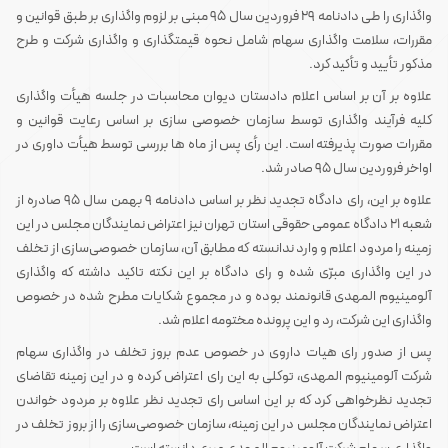
واگذاری را طی دادنامه ۲۹ فروردین سال ۹۵ مبنی بر لزوم واگذاری بر طبق قوانین و
مقررات، سلامت واگذاری سهام شامل نحوه قیمتگذاری و واگذاری شرکت و طرح
مذکور تأیید و تأکید کرد.
علاوه بر آن بر اساس اعلام دادستان دیوان محاسبات در جلسه هیأت واگذاری
کلیه فرآیند واگذاری توسط سازمان خصوصی سازی بر اساس رعایت قوانین و
مقررات صورت پذیرفته است. این رأی پس از ماه ها بررسی توسط هیأت داوری در
اواخر فروردین سال ۹۵ صادر شد.
علاوه بر این، رای دادگاه تجدید نظر بر اساس دادنامه ۹ بهمن سال ۹۵ صادره از
شعبه ۲۱ دادگاه عمومی حقوقی استان تهران نیز اعتراض نمایندگان مجلس در این
زمینه را مردود اعلام و وارد ندانسته که مطابق آن، سازمان خصوصی‌سازی از تخلف
در این واگذاری مبرّی شده و رای دادگاه بر این نکته تاکید داشته که واگذاری
آلومینیوم المهدی قانونمند بوده و در مجموع شکایات مطرح‌ شده در خصوص
واگذاری این شرکت، رد و این پرونده مختومه اعلام شد.
پس از صدور رای هیات داروی در خصوص عدم بروز تخلف در واگذاری سهام
شرکت آلومینیوم المهدی، توکلی به این رای اعتراض کرده و در این زمینه تقاضای
تجدید نظرخواهی کرد که بر این اساس رای تجدید نظر علاوه بر مردود خواندن
اعتراض نمایندگان مجلس در این زمینه، سازمان خصوصی‌سازی را از بروز تخلف در