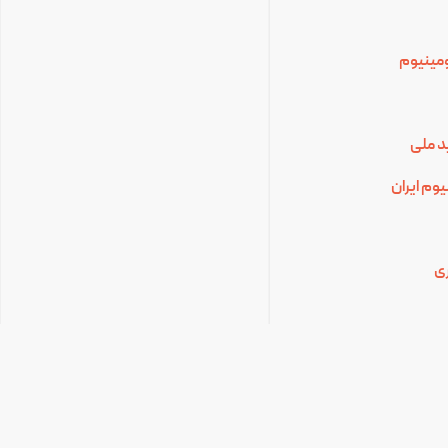
لومینیوم
د ملی
وم ایران
ی