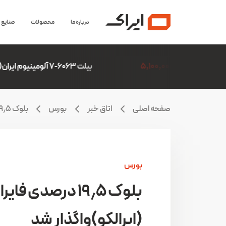
درباره ما
محصولات
صنایع
5,
بیلت 6063-7 آلومینیوم ایران(ایرالکو)
6,306,507
صفحه اصلی
اتاق خبر
بورس
بلوک ۱۹٫۵ درصدی فایرا (ایرالکو)واگذار شد
بورس
بلوک ۱۹٫۵ درصدی فایرا
(ایرالکو)واگذار شد