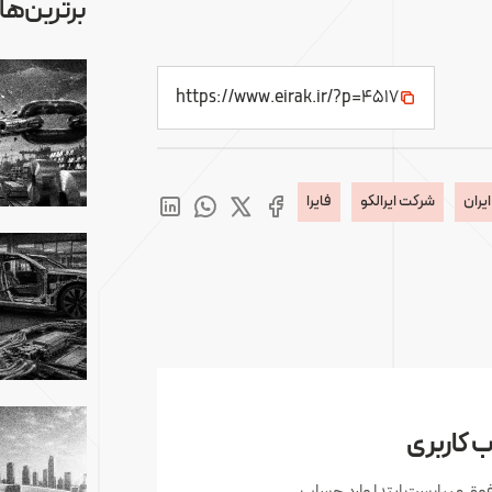
برترین‌ها
https://www.eirak.ir/?p=4517
یران
شرکت ایرالکو
فایرا
 کاربری