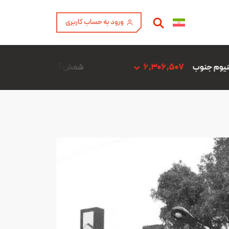
ورود به حساب کاربری
6
شمش آلیاژ ADC12 فن آوری آمیتیس آلومینیوم گلپایگان