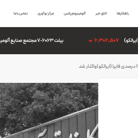
راهکارها
اتاق خبر
آلومینیوم پلاس
مرکز نوآوری
تماس با ما
بیلت 6063-7 مجتمع صنایع آلومینیوم جنوب
,306,507