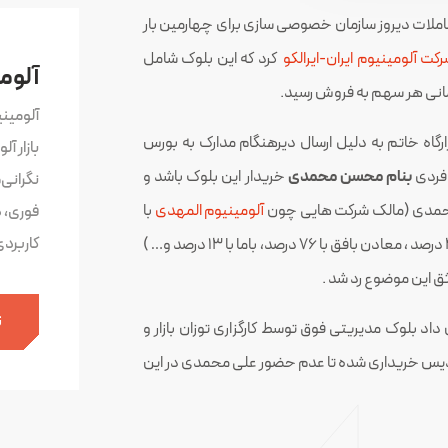
عاملات دیروز سازمان خصوصی سازی برای چهارمین بار
کت آلومینیوم‌ ایران‌-ایرالکو
کرد که این بلوک شامل
آلوم
آلومین
رگاه خاتم به دلیل ارسال دیرهنگام مدارک به بورس
بازار آ
 فردی
بنام محسن محمدی
خریدار این بلوک باشد و
نگرانی
محمدی (مالک شرکت هایی چون
آلومینیوم المهدی
با
فوری، 
کاربرد
۷۲ درصد، ۴۹٫۸ درصد سرمایه گذاری ملی ایران ، فاریاب با ۳۸ درصد ، معادن بافق با ۷۶ درصد، باما با ۱۳ درصد و… )
ق این موضوع رد شد .
ث
اد بلوک مدیریتی فوق توسط کارگزاری توزان بازار و
پردیس خریداری شده تا عدم حضور علی محمدی در این