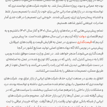
آن‌ها در پروژه‌های زیربنایی و یا صنایع ساختمان استفاده می‌شود، کاهش جدی
بودجه عمرانی و نبود پروژه مشکل‌ساز شد. به علاوه، شرکت‌های توانمندتری که
توانسته بودند در بازارهای صادراتی جایی برای خود باز کنند، با تصمیم بسیار غلط
و اشتباه پیمان‌سپاری ارزی، زمین‌گیر شدند. خروجی این تصمیم را در افت جدی آمار
صادرات غیرنفتی کشور شاهد هستیم.
تمام پیش‌بینی‌هایی که در ماه‌های پایانی سال 1401 و آغاز سال 1402 داشتیم و به
تیم اقتصادی
دولت
ارائه کردیم، در این سال محقق شده است. ما پیش‌بینی
کردیم که
قیمت‌گذاری
دستوری در عمل به افزایش قیمت و رقابت‌های غیرقابل
پیش‌بینی در بورس کالا (که نهاده‌های اصلی تولید صنایع کشور در آنجا
قیمت‌گذاری می‌شوند) منجر خواهد شد. در عمل وزارت صمت موفق نشده بورس
کالا را به درستی کنترل کند. رانتی که در بورس کالا توزیع شده در عمل به اسلحه‌ای
در دست شرکت‌هایی تبدیل شد که این رانت را کسب می‌کنند و با اعمال نفوذ از هر
طریق ممکن، تصمیمات منطقی را به شکست می‌کشانند.
اتفاق بد بعدی در صنعت ایران، حذف شرکت‌های ایرانی از بازار عراق بود. شرکت‌های
توانمندتری که محصول با بهای تمام شده مناسب‌تری داشته و توانسته بودند درد
و مشکلات بازار داخلی را با مرهم صادرات تسکین ببخشند، با سیاست‌هایی که در
پیش گرفته شد، در عمل آن‌ها را از این بازار حذف کرد. محروم ماندن شرکت‌های
ایرانی از شبکه بانکی عراق، توان رقابت را از آن‌ها گرفت. چرا که خریدار عراقی با ثبت