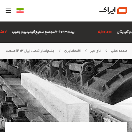
5,100,000
بیلت 6063-7 مجتمع صنایع آلومینیوم جنوب
306,507
صفحه اصلی
اتاق خبر
اقتصاد ایران
چشم انداز اقتصاد ایران 1403: صنعت