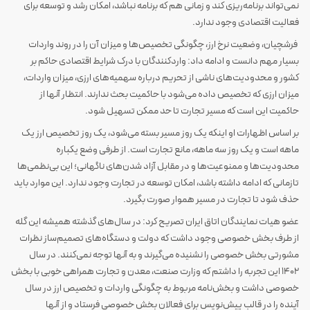
نمی‌تواند برنامه‌ریزی کند و زمانی هم که برنامه نباشد، امکان رشد و توسعه برای
فعالیت اقتصادی وجود ندارد.
فرشچیان، وضعیت نرخ ارز، چگونگی تخصیص‌ها و میزان آن را در روند واردات
بسیار مهم دانست و ادامه داد: واردکنندگان با درک شرایط اقتصادی حاکم بر
کشور و محدودیت‌های ناشی از تحریم درباره سهمیه‌های ارزی، میزان واردات،
میزان ارزی که تخصیص داده می‌شود با حاکمیت بحث ندارند. انتظار آنها از
حاکمیت این است که مسیر تجارت تا حد ممکن تسهیل شود.
بر اساس اظهارات او اینکه یک روز مسیر بسته می‌شود، یک روز تخصیص ارز یک
ماهه است و یک روز سه ماهه، مانع تجارت است. از طرفی وضع یکباره
محدودیت‌ها و ممنوعیت‌ها و در مقابل آزاد شدن‌های ناگهانی؛ این بی‌نظمی‌ها
تازمانی که ادامه داشته باشد، امکان توسعه در تجارت وجود ندارد. این موارد باید
حذف شود تا تجارت در مسیر هموار صورت بگیرد.
عضو هیات نمایندگان اتاق ایران تصریح کرد: در سال‌های گذشته همیشه این گله
از طرف بخش خصوصی وجود داشت که دولت و دستگاه‌های تصمیم‌ساز نظرات
مشورتی بخش خصوصی را نشنیده می‌گیرند و به آنها توجه نمی‌کنند. در سال
1402 این تجربه را داشتم که وزارت صنعت، معدن و تجارت همراهی خوبی با بخش
خصوصی داشت و بخش‌نامه مربوط به چگونگی واردات و تخصیص ارز در سال
آینده را در قالب پیش‌نویس برای فعالان بخش خصوصی فرستاد و از آنها