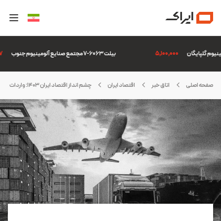
5,100,000
بیلت 6063-7 مجتمع صنایع آلومینیوم جنوب
,507
صفحه اصلی
اتاق خبر
اقتصاد ایران
چشم انداز اقتصاد ایران 1403: واردات