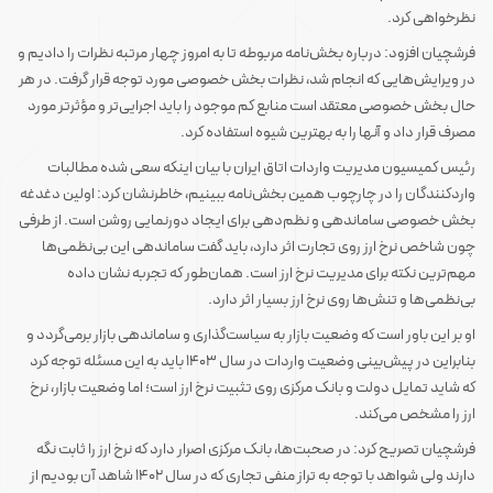
نظرخواهی کرد.
فرشچیان افزود: درباره بخش‌نامه مربوطه تا به امروز چهار مرتبه نظرات را دادیم و
در ویرایش‌هایی که انجام شد، نظرات بخش خصوصی مورد توجه قرار گرفت. در هر
حال بخش خصوصی معتقد است منابع کم موجود را باید اجرایی‌تر و مؤثرتر مورد
مصرف قرار داد و آنها را به بهترین شیوه استفاده کرد.
رئیس کمیسیون مدیریت واردات اتاق ایران با بیان اینکه سعی شده مطالبات
واردکنندگان را در چارچوب همین بخش‌نامه ببینیم، خاطرنشان کرد: اولین دغدغه
بخش خصوصی ساماندهی و نظم‌دهی برای ایجاد دورنمایی روشن است. از طرفی
چون شاخص نرخ ارز روی تجارت اثر دارد، باید گفت ساماندهی این بی‌نظمی‌ها
مهم‌ترین نکته برای مدیریت نرخ ارز است. همان‌طور که تجربه نشان داده
بی‌نظمی‌ها و تنش‌ها روی نرخ ارز بسیار اثر دارد.
او بر این باور است که وضعیت بازار به سیاست‌گذاری و ساماندهی بازار برمی‌گردد و
بنابراین در پیش‌بینی وضعیت واردات در سال 1403 باید به این مسئله توجه کرد
که شاید تمایل دولت و بانک مرکزی روی تثبیت نرخ ارز است؛ اما وضعیت بازار، نرخ
ارز را مشخص می‌کند.
فرشچیان تصریح کرد: در صحبت‌ها، بانک مرکزی اصرار دارد که نرخ ارز را ثابت نگه
دارند ولی شواهد با توجه به تراز منفی تجاری که در سال 1402 شاهد آن بودیم از