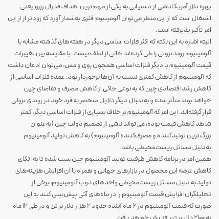
بهره دلار آمریکا ناشی از دستیابی به یکی از مهم‌ترین اهداف فدرال رزرو یعنی
اشتغال است که از این منظر می‌توان آلومینیوم فلزی به‌شمار آورد که زودتر از از این
امر تأثیر پذیرفته است.
البته اشاره به این نکته که اکثر فلزات اساسی دیگر در هفته‌های گذشته مشابه با
آلومینیوم روند نزولی را طی کرده‌اند خالی از لطف نیست. با مقایسه بین تغییرات
قیمت آلومینیوم با دیگر فلزات اساسی همچون روی و مس، می‌توان اذعان داشت
که آلومینیوم از کاهش کمتری نسبت به آن‌ها برخوردار بود. عمده فلزات اساسی از
کاهش رشد اقتصادی چین که به نوعی حاکی از کاهش مصرف و تقاضای چین
خواهد بود، متأثر شده و به‌دنبال دیگر دلایل منحصر به فرد خود در روندی نزولی
قرار گرفته‌اند. این امر که آلومینیوم بر خلاف بسیاری از فلزات اساسی دیگر، کمتر
شاهد کاهش قیمت بوده، می‌تواند ناشی از تصمیم دولت چین (به‌عنوان
بزرگ‌ترین تولیدکننده و مصرف‌کننده آلومینیوم) به کاهش تولید آلومینیوم
به‌دلیل مسائل زیست‌محیطی باشد.
همین امر در برنامه کاهش ظرفیت تولید آلومینیوم چین سبب شده تا به اتکای
کاهش عرضه این محصول در بازارهای جهانی و همراه با آن افزایش هزینه‌های
تولید به دلیل مسائل زیست‌محیطی واحدهای ذوب آلومینیوم، برخی از
تحلیلگران افزایش قیمت آلومینیوم را در ماه‌های آتی پیش‌بینی کنند به این
صورت که قیمت آلومینیوم در ۶ ماه آینده حدود ۲ هزار دلار بر تن و در طی ۱۲ ماه
به ۲۱۰۰ دلار بر تن افزایش خواهد یافت.