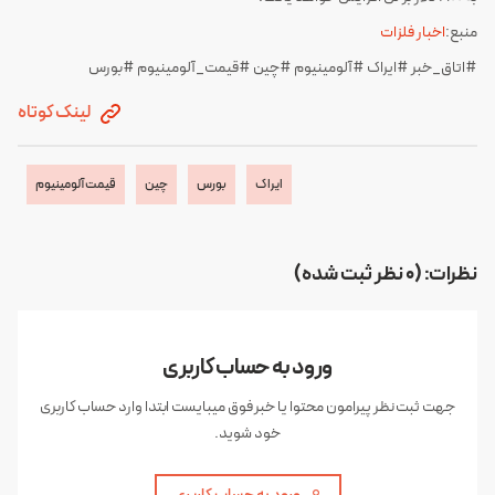
منبع:
اخبار فلزات
#اتاق_خبر #ایراک #آلومینیوم #چین #قیمت_آلومینیوم #بورس
لینک کوتاه
ایراک
بورس
چین
قیمت آلومینیوم
نظرات: (0 نظر ثبت شده)
ورود به حساب کاربری
جهت ثبت نظر پیرامون محتوا یا خبر فوق میبایست ابتدا وارد حساب کاربری
خود شوید.