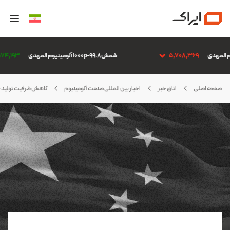
5,708,369
شمش 1000p-99.8 آلومینیوم المهدی
5,574,193
صفحه اصلی
اتاق خبر
اخبار بین المللی صنعت آلومینیوم
کاهش ظرفیت تولید چ