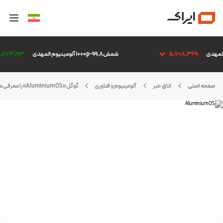
5,708,369
شمش 1000p-99.8 آلومینیوم المهدی
5,574,193
صفحه اصلی
اتاق خبر
آلومینیوم و فناوری
گوگل «Aluminium OS» را معرفی می‌کند. سیستم عامل مبتنی بر اندروید و هوش مصنوعی