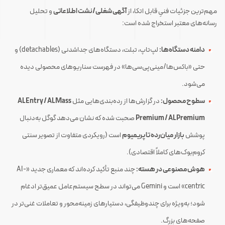
مهم‌ترین جزئیات فنیِ قابل اتکا، از
آگهی شغلی/نشت اطلاعاتی
و تحلیل
رسانه‌های معتبر استخراج شده است:
دامنه دستگاه‌ها:
لپ‌تاپ، تبلت، دستگاه‌های جداشدنی (detachables) و
حتی «باکس‌ها/مینی‌پی‌سی‌ها» در فهرست سناریوهای محصولی دیده
می‌شود.
سطوح محصول:
در گزارش‌ها از رده‌بندی‌هایی مثل
AL Entry / AL Mass
Premium / AL Premium
صحبت شده که نشان می‌دهد گوگل به‌دنبال
پوشش
بازار میان‌رده تا پریمیوم
است (رویکردی متفاوت از تصویر سنتی
کروم‌بوک‌های کاملاً اقتصادی).
هوش مصنوعی در هسته:
چند منبع تأکید کرده‌اند که معماری جدید «AI-
centric» است و Gemini می‌تواند در سطح سیستم‌عامل عمیق‌تر ادغام
شود؛ به‌ویژه برای چندوظیفگی، دستیارهای زمینه‌محور و تعاملات غنی‌تر در
صفحه‌های بزرگ.