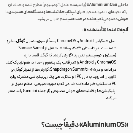
داخلی
«Aluminium OS» (
یا سیستم عامل آلومینیوم) مطرح شده و هدف آن
ارائه تجربه‌ای «اندرویدمحور» برای
لپ‌تاپ‌ها، تبلت‌ها و دستگاه‌های هیبریدی
با
هوش مصنوعیِ تعبیه‌شده در هسته سیستم
عنوان می‌شود.
آنچه تا اینجا «تأییدشده» :
اصل همگرایی Android و ChromeOS رسماً از سوی مدیران
گوگل
مطرح
شده است. در تابستان ۲۰۲۵، رسانه‌ها به نقل از Sameer Samat
(مسئول اکوسیستم اندروید) گزارش کردند که گوگل قصد دارد
ChromeOS و Android را «در قالب یک پلتفرم واحد» به هم نزدیک کند.
در ادامه و در Snapdragon Summit 2025، گزارش‌ها از تمرکز گوگل بر
«آوردن اندروید به بازار PC» و شکل‌دهی یک زیربنای فنی مشترک برای
PC/دسکتاپ خبر داده‌اند؛ اقدامی که به‌صورت طبیعی، ادغام عمیق‌تر
اپلیکیشن‌ها و قابلیت‌های هوش مصنوعی (از جمله Gemini) را ساده‌تر
می‌کند.
«Aluminium OS» دقیقاً چیست؟