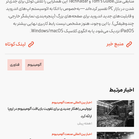
منابعی مثل Tom’s Guide و TechRadar این همگرایی را تلاش گوگل برای جدی‌تر
شدن در بازار PC تفسیر کرده‌اند—به‌خصوص با اتکا به اکوسیستم اپ‌های اندروید
و قابلیت‌های جدید اندروید برای صفحه‌های بزرگ (پنجره‌بندی، نمایشگر خارجی،
چندوظیفگی). با این وجود، هنوز مشخص نیست رابط کاربری نهایی بیشتر به
iPadOS نزدیک می‌شود یا به الگوی کلاسیک Windows/macOS. ‌
منبع خبر
لینک کوتاه
آلومینیوم
فناوری
اخبار مرتبط
اخبار بین المللی صنعت آلومینیوم
نوولیس راهکار جدیدی برای تقویت بازیافت آلومینیوم در اروپا
ارائه کرد
1 هفته پیش
اخبار بین المللی صنعت آلومینیوم