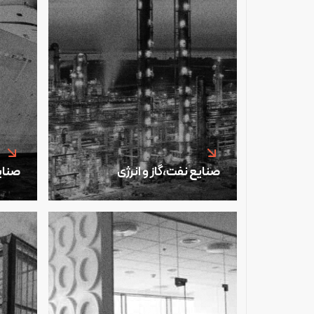
صنایع نفت،گاز و انرژی
صنای