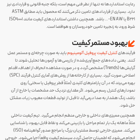
رعایت استانداردها نه تنها از نظر فنی مهم است، بلکه جنبه قانونی و قراردادی نیز
دارد. بسیاری از قراردادهای تامین ذکر می‌کنند که محصول باید مطابق ASTM
B221 یا EN AW-… باشد. همچنین داشتن استانداردهای کیفیت مانند ISO9001
شرط ورود به زنجیره تامین خودروسازان و هوافضا است.
بهبود مستمر کیفیت
فرآیندهای
کنترل کیفیت پروفیل آلومینیوم
باید به صورت چرخه‌ای و مستمر عمل
کنند. یعنی داده‌های جمع‌آوری‌شده از بازرسی‌ها و آزمون‌ها تحلیل شوند تا
گرایش‌ها (Trends) مشخص گردد و در صورت مشاهده انحراف از اهداف، اقدام
اصلاحی صورت گیرد​. بسیاری از کارخانه‌ها از روش‌های آماری کنترل فرآیند (SPC)
بهره می‌برند که در آن پارامترهای کلیدی (مثلاً قطر پروفیل یا سختی) روی
نمودارهای کنترل رسم می‌شود. اگر مقداری نزدیک حد مشخصات یا خارج از آن
باشد، زنگ هشدار به صدا درمی‌آید تا قبل از تولید قطعات معیوب زیاد، مشکل
حل شود.
همچنین ممیزی‌های داخلی و خارجی منظم انجام می‌گیرد. تیم کیفیت داخلی
مثلاً ماهانه یک بار تمام مراحل را بازبینی می‌کند و نقاط قابل بهبود را شناسایی
می‌کند. ممیزی خارجی توسط مشتریان بزرگ یا مراجع صدور گواهینامه (ISO)
انجام می‌شود که اطمینان حاصل گردد سیستم کیفیت واقعاً اجرا می‌شود. خروجی