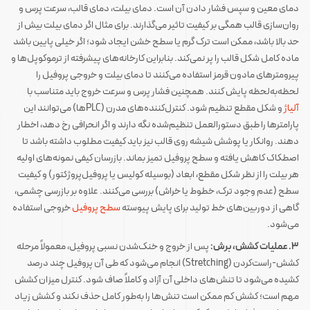
دمای معین و سپس فشار دادن آن است. دمای بیلت، دمای قالب، سرعت پرس و
روان‌سازی قالب همگی بر کیفیت تاثیر می‌گذارند. برای مثال اگر دمای بیلت بیش از
حد بالا باشد، ممکن است ترک گرم یا سطح خشن ایجاد شود؛ اگر خیلی پایین باشد
ماده کامل شکل قالب را پر نمی‌کند. بنابراین کارخانه‌های پیشرفته از ترموکوپل‌ها و
پیرومترهای مادون قرمز استفاده می‌کنند تا دمای بیلت و خروجی پروفیل را
لحظه‌به‌لحظه پایش کنند​. همچنین فشار پرس و سرعت خروج باید متناسب با
آلیاژ
و شکل مقطع تنظیم شود. کنترل‌کننده‌های مدرن (PLCها) می‌توانند این
پارامترها را طبق دستورالعمل تنظیم‌شده نگه دارند و اگر انحرافی رخ دهد، اخطار
دهند. روانکار یا پوشش شیشه روی قالب نیز باید کیفیت مطلوب داشته باشد تا
اصطکاک کاهش یافته و سطح پروفیل تمیز بماند. بازرسان کیفی نمونه‌های اولیه
هر بیلت را از نظر شکل مقطع، ابعاد (بوسیله کولیس یا پروفیل‌پروژکتور) و کیفیت
سطح (عدم وجود ترک، خطوط یا خراش) بررسی می‌کنند​. علاوه بر بازرسی چشمی،
گاهی از دوربین‌های خط تولید برای پایش پیوسته
سطح پروفیل
خروجی استفاده
می‌شود.
۳. عملیات کشش، برش:
پس از خروج و خنک‌شدن نسبی پروفیل، معمولاً مرحله
کشش-راست‌کردن (Stretching) انجام می‌شود که طی آن پروفیل چند درصد
کشیده می‌شود تا تنش‌های داخلی آن آزاد و کاملاً صاف شود​. کنترل میزان کشش
مهم است؛ کشش کم ممکن است تنش‌ها را به‌طور کامل حذف نکند و کشش زیاد