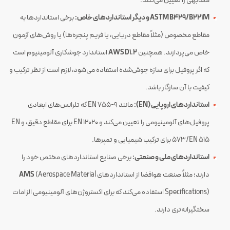
مشابهی را تعیین می‌کنند​.
ASTM B429/B221M و دیگر استانداردهای خاص:
برخی استانداردها به
مقاطع مخصوص (مثلاً مقاطع دریایی، یا فریم پنجره‌ها) یا روش‌های آزمون
خاص می‌پردازند. همچنین
AWS D1.2
استاندارد جوشکاری آلومینیوم است
که اگر پروفیل برای سازه جوش‌شده استفاده می‌شود، لازم است از نظر ترکیب و
کیفیت با آن سازگار باشد.
استانداردهای اروپایی (EN):
مانند EN 755-9 که تلرانس‌های ابعادی
پروفیل‌های آلومینیومی را تعیین می‌کند و EN 12020 برای مقاطع دقیق، و EN
573/EN 515 برای ترکیب شیمیایی و تمپرها​.
استانداردهای ملی و صنعتی:
برخی صنایع استانداردهای مختص خود را
دارند؛ مثلاً صنعت هوافضا از استانداردهای
(Aerospace Material
AMS
Specifications) استفاده می‌کند که برای اکستروژن‌های آلومینیومی الزامات
سختگیرانه‌تری دارند.