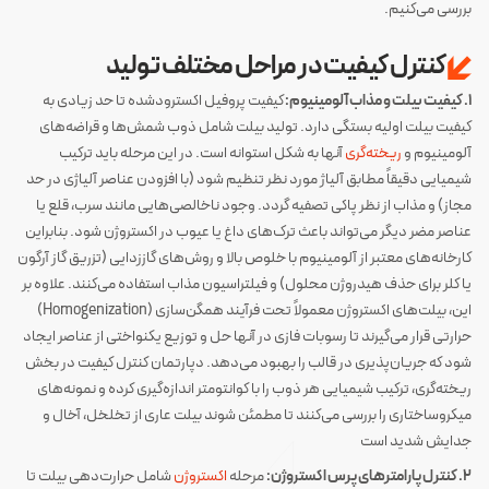
بررسی می‌کنیم.
کنترل کیفیت در مراحل مختلف تولید
۱. کیفیت بیلت و مذاب آلومینیوم:
کیفیت پروفیل اکسترود‌شده تا حد زیادی به
کیفیت بیلت اولیه بستگی دارد. تولید بیلت شامل ذوب شمش‌ها و قراضه‌های
آلومینیوم و
ریخته‌گری
آنها به شکل استوانه است. در این مرحله باید ترکیب
شیمیایی دقیقاً مطابق آلیاژ مورد نظر تنظیم شود (با افزودن عناصر آلیاژی در حد
مجاز) و مذاب از نظر پاکی تصفیه گردد​. وجود ناخالصی‌هایی مانند سرب، قلع یا
عناصر مضر دیگر می‌تواند باعث ترک‌های داغ یا عیوب در اکستروژن شود. بنابراین
کارخانه‌های معتبر از آلومینیوم با خلوص بالا و روش‌های گاززدایی (تزریق گاز آرگون
یا کلر برای حذف هیدروژن محلول) و فیلتراسیون مذاب استفاده می‌کنند. علاوه بر
این، بیلت‌های اکستروژن معمولاً تحت فرآیند همگن‌سازی (Homogenization)
حرارتی قرار می‌گیرند تا رسوبات فازی در آنها حل و توزیع یکنواختی از عناصر ایجاد
شود که جریان‌پذیری در قالب را بهبود می‌دهد. دپارتمان کنترل کیفیت در بخش
ریخته‌گری، ترکیب شیمیایی هر ذوب را با کوانتومتر اندازه‌گیری کرده و نمونه‌های
میکروساختاری را بررسی می‌کنند تا مطمئن شوند بیلت عاری از تخلخل، آخال و
جدایش شدید است​
۲. کنترل پارامترهای پرس اکستروژن:
مرحله
اکستروژن
شامل حرارت‌دهی بیلت تا