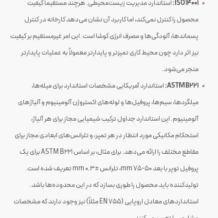
ISO 14001:
استاندارد مدیریت زیست‌محیطی. هرچند مستقیماً کیفیت
محصول را کنترل نمی‌کند، اما کاربرد آن نشان می‌دهد کارخانه در کنترل
پسماندها، آلودگی‌ها و مصرف انرژی کوشا است​. این امر غیرمستقیم بر کیفیت
نیز اثر دارد چون محیط کاری تمیزتر و پایدارتر معمولاً به عملیات پایدارتر
منجر می‌شود.
ASTM B221:
استاندارد آمریکایی مشخصات استاندارد برای میله‌ها،
میلگردها، سیم‌ها، پروفیل‌ها و لوله‌های اکستروژن آلومینیوم و آلیاژهای
آلومینیوم​. این استاندارد جداول ترکیب شیمیایی مجاز برای هر آلیاژ،
استحکام مکانیکی مورد انتظار در هر تمپر، و تلرانس‌های ابعادی مجاز برای
مقاطع مختلف را ارائه می‌دهد. برای مثال، بر اساس ASTM B221 برای یک
پروفیل توپر با بعد 50-75 mm، تلرانس ±0.3 mm تعریف شده است.
تولیدکننده باید محصول را طوری بسازد که در این محدوده‌ها باشد.
استانداردهای معادل اروپایی (EN 755 مثلاً) نیز وجود دارند که مشخصات