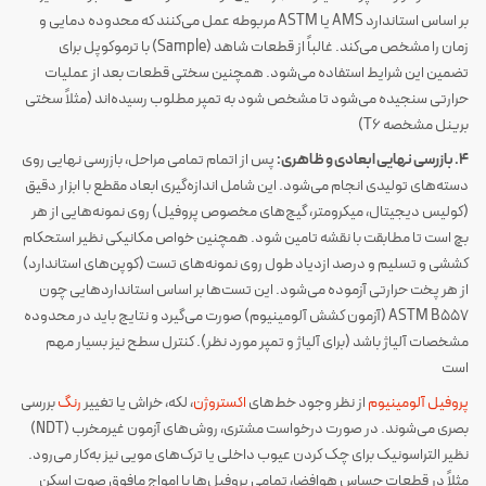
بر اساس استاندارد AMS یا ASTM مربوطه عمل می‌کنند که محدوده دمایی و
زمان را مشخص می‌کند. غالباً از قطعات شاهد (Sample) با ترموکوپل برای
تضمین این شرایط استفاده می‌شود. همچنین سختی قطعات بعد از عملیات
حرارتی سنجیده می‌شود تا مشخص شود به تمپر مطلوب رسیده‌اند (مثلاً سختی
برینل مشخصه T6)​
۴. بازرسی نهایی ابعادی و ظاهری:
پس از اتمام تمامی مراحل، بازرسی نهایی روی
دسته‌های تولیدی انجام می‌شود. این شامل اندازه‌گیری ابعاد مقطع با ابزار دقیق
(کولیس دیجیتال، میکرومتر، گیج‌های مخصوص پروفیل) روی نمونه‌هایی از هر
بچ است تا مطابقت با نقشه تامین شود​. همچنین خواص مکانیکی نظیر استحکام
کششی و تسلیم و درصد ازدیاد طول روی نمونه‌های تست (کوپن‌های استاندارد)
از هر پخت حرارتی آزموده می‌شود. این تست‌ها بر اساس استانداردهایی چون
ASTM B557 (آزمون کشش آلومینیوم) صورت می‌گیرد و نتایج باید در محدوده
مشخصات آلیاژ باشد (برای آلیاژ و تمپر مورد نظر). کنترل سطح نیز بسیار مهم
است
پروفیل آلومینیوم
از نظر وجود خط‌های
اکستروژن
، لکه، خراش یا تغییر
رنگ
بررسی
بصری می‌شوند​. در صورت درخواست مشتری، روش‌های آزمون غیرمخرب (NDT)
نظیر التراسونیک برای چک کردن عیوب داخلی یا ترک‌های مویی نیز به‌کار می‌رود​.
مثلاً در قطعات حساس هوافضا، تمامی پروفیل‌ها با امواج مافوق صوت اسکن