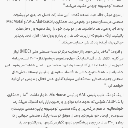
صنعت آلومینیوم جهانی تثبیت می‌کند.”
از سوی دیگر، خالد عبدالمنعم گفت: “این مشارکت فصل جدیدی در پیشرفت
صنعتی عربستان سعودی رقم می‌زند. همکاری با AAG، AluHouse و MacMetal
به ما اجازه می‌دهد تا قابلیت‌های تولیدی خود را ارتقا دهیم و راه‌حل‌های
باکیفیت ارائه دهیم که از زیرساخت‌های پایدار و پروژه‌های انرژی تجدیدپذیر
حیاتی برای آینده پادشاهی حمایت می‌کند.”
او افزود: “ما قدردانی خود را از حمایت مرکز توسعه صنعتی ملی (NIDC) ابراز
می‌کنیم. تلاش‌های آنها نمایانگر اجرای ملموس چشم‌انداز ۲۰۳۰ است، برنامه
تحول ملی جاه‌طلبانه‌ای که توسط ولیعهد محمد بن سلمان هدایت می‌شود. این
چشم‌انداز با هدف تنوع‌بخشی به اقتصاد سعودی از طریق توسعه بخش‌های
صنعتی جدید، هدفی است که این سرمایه‌گذاری نقش فعال و مهمی در آن ایفا
خواهد کرد.”
اریک کوانگ، نایب رئیس AAG و رئیس AluHouse، اظهار داشت: “ما از همکاری
با ALUPCO، شرکتی که تعهد ما به نوآوری و رهبری بازار را به اشتراک می‌گذارد،
خوشحالیم. با هم، بزرگ‌ترین پایگاه صنعتی آلومینیوم پایین‌دستی عربستان
سعودی را ایجاد خواهیم کرد و مدل موفق توسعه پایگاه صنعتی جهانی را که
بیش از ۳۰ سال در چین پیشگام بودیم، تکرار می‌کنیم. این پلتفرم جدید