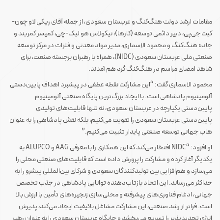
مقامات ارشد دولت هنگ‌کنگ و عربستان سعودی، از جمله آقای ریکی لاو چون-
کیت جی‌پی، دبیر دائمی توسعه (کارها)، نیکولاس هو لیک-چی، کمیسر کمربند و
جاده هنگ‌کنگ و محمود الاسماری، مدیر مواد معدنی و فلزات در مرکز توسعه
صنعتی ملی عربستان سعودی (NIDC)، همراه با رهبران برجسته صنعت، برای
شاهد امضای مراسم در هنگ‌کنگ گرد هم آمدند.
محمود الاسماری گفت: “این مشارکت نقطه عطفی در پیشبرد اهداف پایین‌دستی
آلومینیوم پادشاهی است. با ایجاد بزرگ‌ترین پایگاه صنعتی آلومینیوم
پایین‌دستی یکپارچه در عربستان سعودی، نه تنها قابلیت‌های تولیدی
پایین‌دستی عربستان سعودی را تقویت می‌کنیم، بلکه نقش پادشاهی را به عنوان
هاب جهانی توسعه صنعتی پایدار تثبیت می‌کنیم.”
او افزود: “NIDC افتخار می‌کند که این همکاری را با معرفی AAG و ALUPCO به
یکدیگر آغاز کرده و مشارکت را پرورش داده است که قابلیت‌های صنعتی محلی را
می‌سازد و هم‌افزایی بین تولیدکنندگان سعودی و شرکای بین‌المللی پیشرو را به
حداکثر می‌رساند. این اتحاد بازتاب‌دهنده توانایی پادشاهی در جذب تخصص
جهانی، ادغام فناوری‌های پیشرفته و محلی‌سازی زنجیره‌های تأمین با ارزش بالا
است. فراتر از رشد صنعتی، این مشارکت مشاغل باکیفیت ایجاد می‌کند، پذیرش
انرژی تجدیدپذیر را تسریع می‌بخشد و جایگاه عربستان سعودی را به عنوان رهبر