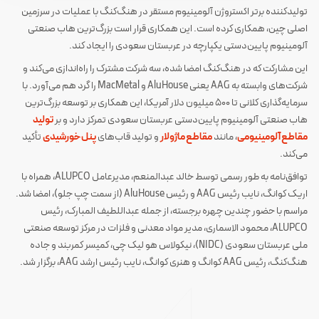
تولیدکننده برتر اکستروژن آلومینیوم مستقر در هنگ‌کنگ با عملیات در سرزمین
اصلی چین، همکاری کرده است. این همکاری قرار است بزرگ‌ترین هاب صنعتی
آلومینیوم پایین‌دستی یکپارچه در عربستان سعودی را ایجاد کند.
این مشارکت که در هنگ‌کنگ امضا شده، سه شرکت مشترک را راه‌اندازی می‌کند و
شرکت‌های وابسته به AAG یعنی AluHouse و MacMetal را گرد هم می‌آورد. با
سرمایه‌گذاری کلانی تا ۵۰۰ میلیون دلار آمریکا، این همکاری بر توسعه بزرگ‌ترین
هاب صنعتی آلومینیوم پایین‌دستی عربستان سعودی تمرکز دارد و بر
تولید
مقاطع آلومینیومی
، مانند
مقاطع ماژولار
و تولید قاب‌های
پنل خورشیدی
تأکید
می‌کند.
توافق‌نامه به طور رسمی توسط خالد عبدالمنعم، مدیرعامل ALUPCO، همراه با
اریک کوانگ، نایب رئیس AAG و رئیس AluHouse (از سمت چپ جلو)، امضا شد.
مراسم با حضور چندین چهره برجسته، از جمله عبداللطیف المبارک، رئیس
ALUPCO، محمود الاسماری، مدیر مواد معدنی و فلزات در مرکز توسعه صنعتی
ملی عربستان سعودی (NIDC)، نیکولاس هو لیک چی، کمیسر کمربند و جاده
هنگ‌کنگ، رئیس AAG کوانگ و هنری کوانگ، نایب رئیس ارشد AAG، برگزار شد.