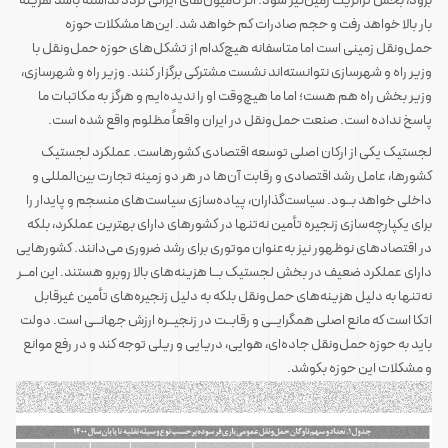
برود، بخش ترانزیت زمین‌گیر شود. اگر کامیون‌های ایرانی تردد نداشته باشد هزینه
بار بالا خواهد رفت و حجم صادرات کم خواهد شد. این‌ها مشکلات حوزه
حمل‌ونقل زمینی است اما متاسفانه هیچ‌کدام از تشکل‌های حوزه حمل‌ونقل با
وزیر راه و شهرسازی نتوانسته‌اند نشست مشترکی برگزار کنند. وزیر راه و شهرسازی،
وزیر بخش راه هم هست؛ اما ما هیچ‌وقت او را ندیده‌ایم و هرگز به مکاتبات ما
پاسخ نداده است. صنعت حمل‌ونقل در ایران واقعاً مظلوم واقع شده است.
لجستیک یکی از ارکان اصلی توسعه اقتصادی کشورهاست. عملکرد لجستیک
کشورها، عامل رشد اقتصادی و رقابت آن‌ها در هر دو زمینه تجارت بین‌المللی و
داخلی خواهد بــود. سیاست‌گذاران، پیاده‌سازی سیاست‌های منسجم و پایدار را
برای یکپارچه‌سازی زنجیره تأمین نه‌تنها در کشورهای دارای بهترین عملکرد، بلکه
در اقتصادهای نوظهور نیز به‌عنوان موتوری برای رشد ضروری می‌دانند. کشورهایی
دارای عملکرد ضعیف در بخش لجستیک بــا هزینه‌های بالا روبرو هستند. این امــر
نه‌تنها به دلیل هزینه‌های حمل‌ونقل بلکه به دلیل زنجیره‌های تأمین غیرقابل
اتکا است که مانع اصلی همگرایــی و رقابــت در زنجیــره ارزش جهانــی است. دولت
باید به حوزه حمل‌ونقل جاده‌ای، هوایی، دریایی و ریلی توجه کند و در رفع موانع
و مشکلات این حوزه بکوشد.