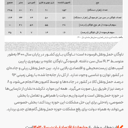
ناوگان حمل‌ونقل فرسوده است؛ نــاوگان بــاری کشــور در پایان سال 1400 به‌طور
متوســط 19.3 سال سن داشته. فرسودگی ناوگان علاوه بر بهره‌وری پایین
آسیب‌های زیست‌محیطی و اقتصادی بالایی دارد. بین حمل‌ونقل ریلی و جاده‌ای
در کشور توازن و تناسبی وجود ندارد. از کل بار جابه‌جا شده بـا روش زمینی 92
درصـد حمل‌ونقل کالا در کشور در جاده‌ها و توسط کامیون‌ها انجام می‌شود و 8
درصد نیز از طریق ریل صورت می‌گیرد. همه این موارد ذکرشده نشان از نارسایی‌ها
در حوزه حمل‌ونقل است و امیدواریم دولت با همراهی و تعامل با بخش
خصوصی، راه‌حلی برای این حل مشکلات این حوزه پیدا کند؛ بخش خصوصی
می‌تواند به همراه دولت برای رفع مشکلات حوزه حمل‌ونقل گام‌های جدی بردارد.
این مطلب بخشی از
چشم انداز اقتصاد ایران در سال 1403
است