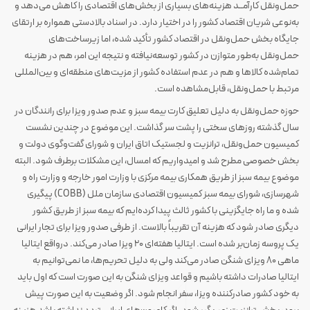
حمل‌ونقل کارآمــد هزینه‌های بسیاری از بخش‌های اقتصادی را کاهش می‌دهد و
به‌نوعی شریان اقتصاد کشور را در اختیار دارد. در اسناد بالادستی همواره بر ارتقای
جایگاه بخش حمل‌ونقل در اقتصاد کشور تأکید شده، اما زیرساخت‌های
حمل‌ونقل به‌طور متوازن در کشور توسعه‌نیافته و نتیجه این امر، هم در هزینه
تمام‌شده کالاها و هم در عدم استفاده کشور از مزیت‌های منطقه‌ای و بین‌المللی
مرتبط با حمل‌ونقل، قابل‌مشاهده است.
حوزه حمل‌ونقل به دلیل تعلیق کارت بیمه سبز و عدم صدور ویزا برای رانندگان در
سال گذشته روزهای سختی را پشت سر گذاشت. این موضوع در چندین نشست
کمیسیون حمل‌ونقل، ترانزیت و لجستیک اتاق ایران و شورای گفت‌وگوی دولت و
بخش خصوصی مطرح شد و امیدواریم که امسال، این مشکلات برطرف شود. البته
موضوع بیمه سبز از طریق همکاری بیمه مرکزی با وزارت امور خارجه و وزارت راه و
شهرسازی، شورای بیمه سبز کمیسیون اقتصادی سازمان ملل (COBB) پیگیری
شده و ما راه جایگزینی با کشور ثالث پیدا کرده‌ایم که بیمه سبز از طریق کشور
دیگری صادر شود که هزینه آن تقریباً بالاست. از طرفی صدور ویزا برای تجار ایرانی
یک پروسه زمان‌بر شده است. ایتالیا هفته‌ای 20 ویزا صادر می‌کند. درواقع ایتالیا
ماهی 80 ویزای شنگن صادر می‌کند ولی به دلیل تحریم‌ها، ما نمی‌توانیم به
ایتالیا صادرات داشته باشیم و قواعد ویزای شنگن به این صورت است که اول باید
به خود کشور صادرکننده ویزا، سفر انجام شود. اگر وضعیت به این صورت پیش