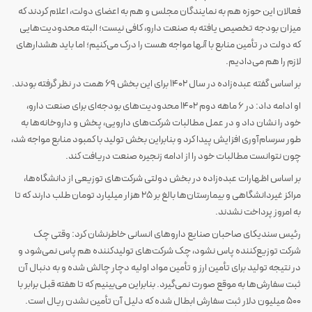
فعالان این حوزه هم به نمایندگان مجلس و هم به اعضای دولت، اعلام کردند که
میزان بودجه تخصیص یافته به صنعت دارو، کافی نیست؛ البته محدودیت‌هایی
که دولت در تأمین منابع با آنها مواجه هست را درک می‌کنیم؛ اما باید هشدارهای
لازم را هم می‌دادیم.
بر اساس گفته عبده‌زاده در سال 1402 برای این بخش 69 همت در نظر گرفته بودند.
او ادامه داد: در 6 ماهه دوم 1402 محدودیت‌های بودجه‌ای برای صنعت دارو،
خود را نشان داد و در عمل مطالبات شرکت‌های دارویی، پخش و داروخانه‌ها به
طور سرسام‌آوری افزایش پیدا کرد و بنابراین بخش تولید با کمبود منابع مواجه شد،
چون نتوانست مطالبات خود را از ادامه زنجیره صنعت دریافت کند.
بر اساس اظهارات عبده‌زاده در بخش دولتی شرکت‌های توزیعی از دانشگاه‌ها،
مراکز غیردانشگاهی و بیمارستان‌ها بالغ بر 25 هزار میلیارد تومان طلب دارند که تا
به امروز پرداخت نشدند.
رئیس سندیکای صاحبان صنایع داروهای انسانی خاطرنشان کرد: وقتی چک
شرکت توزیع‌کننده پاس نشود، چک شرکت‌های تولیدکننده هم پاس نمی‌شود و
در نتیجه تولید برای تأمین ارز و تأمین مواد اولیه دچار چالش شده و به دنبال آن
ثبت سفارش‌ها به موقع صورت نمی‌گیرد. بنابراین می‌بینیم که تا هفته قبل برابر با
500 میلیون دلار ثبت سفارش ابطال شده که دلیل آن تأمین نشدن ریال است.