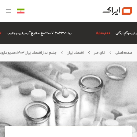
5,100,000
بیلت 6063-7 مجتمع صنایع آلومینیوم جنوب
,507
صفحه اصلی
اتاق خبر
اقتصاد ایران
چشم انداز اقتصاد ایران 1403: صنایع داروسازی