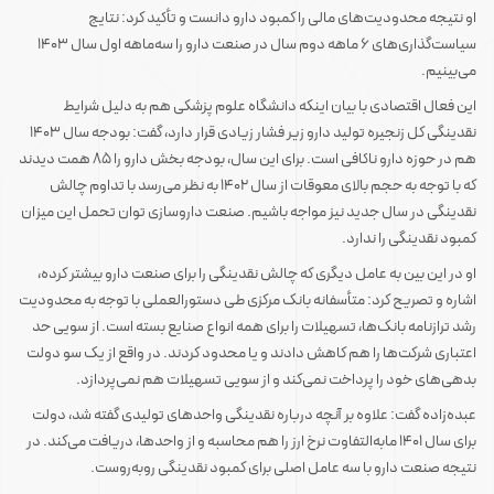
او نتیجه محدودیت‌های مالی را کمبود دارو دانست و تأکید کرد: نتایج
سیاست‌گذاری‌های 6 ماهه دوم سال در صنعت دارو را سه‌ماهه اول سال 1403
می‌بینیم.
این فعال اقتصادی با بیان اینکه دانشگاه علوم پزشکی هم به دلیل شرایط
نقدینگی کل زنجیره تولید دارو زیر فشار زیادی قرار دارد، گفت: بودجه سال 1403
هم در حوزه دارو ناکافی است. برای این سال، بودجه بخش دارو را 85 همت دیدند
که با توجه به حجم بالای معوقات از سال 1402 به نظر می‌رسد با تداوم چالش
نقدینگی در سال جدید نیز مواجه باشیم. صنعت داروسازی توان تحمل این میزان
کمبود نقدینگی را ندارد.
او در این بین به عامل دیگری که چالش نقدینگی را برای صنعت دارو بیشتر کرده،
اشاره و تصریح کرد: متأسفانه بانک مرکزی طی دستورالعملی با توجه به محدودیت
رشد ترازنامه بانک‌ها، تسهیلات را برای همه انواع صنایع بسته است. از سویی حد
اعتباری شرکت‌ها را هم کاهش دادند و یا محدود کردند. در واقع از یک سو دولت
بدهی‌های خود را پرداخت نمی‌کند و از سویی تسهیلات هم نمی‌پردازد.
عبده‌زاده گفت: علاوه بر آنچه درباره نقدینگی واحدهای تولیدی گفته شد، دولت
برای سال 1401 مابه‌التفاوت نرخ ارز را هم محاسبه و از واحدها، دریافت می‌کند. در
نتیجه صنعت دارو با سه عامل اصلی برای کمبود نقدینگی روبه‌روست.