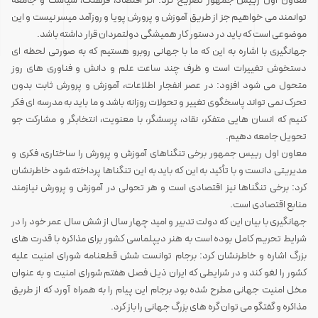
معاون اول رییس جمهور تصریح کرد: اگر اقتصاد، فرهنگ، سیاست و جامعه
توانمند می خواهیم جز از طریق آموزش و پرورش پویا و روزآمد میسر نیست و این
موضوعی است که باید در دستور کار همیشگی دولتمردان قرار داشته باشد.
جهانگیری با اشاره به این که ما با جهانی روبرو هستیم که به صورتی لحظه ای
دستخوش تغییرات است و ظرف چند ساعت علم و دانش و فناوری های روز
متحول می شود افزود: در عصر انفجار اطلاعات، آموزش و پرورش ثابت بدون
تحرک نمی تواند پاسخگوی تغییر و تحولات روزانه باشد و ما باید به مدرسه ای فکر
کنیم که انسان هایی متفکر، نقاد، پرسشگر، با معنویت، انتخابگر و مشارکت جو
تحویل جامعه دهیم.
معاون اول رییس جمهور برخی تنگناهای آموزش و پرورش را ساختاری، فکری و
مدیریتی دانست و با تأکید به این که باید به این تنگناها پرداخته شود خاطرنشان
کرد: برخی تنگناها نیز اقتصادی است و هر تحولی در آموزش و پرورش نیازمند
منابع اقتصادی است.
جهانگیری با بیان این که دولت تدبیر و امید چهار سال از شش سال عمر خود را در
شرایط تحریم کامل بوده است به هنر دیپلماسی کشور برای مذاکره با قدرت های
بزرگ اشاره و خاطرنشان کرد: برجام توانست شش قطعنامه شورای امنیت علیه
کشور را لغو کند و در شرایطی که ایران ذیل فصل هفتم شورای امنیت و به عنوان
مخل امنیت جهانی مطرح شده بود برجام این پیام را به همراه آورد که از طریق
مذاکره و گفتگو می توان گره های بزرگ جهانی را باز کرد.