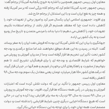
معاون اول رییس جمهور همچنین با اشاره به خروج یکجانبه آمریکا از برجام گفت:
رییس جمهور جدید آمریکا اعلام کرد که برجام کلاه بزرگی است که بر سر آ‌مریکا رفته
و همه چیز به نفع ایران است و با این استدلال از برجام خارج شد.
وی افزود: جمهوری اسلامی ایران یکسال صبر کرد و امروز برخی از تعهدات خود را
کاهش داده است چرا که معتقد هستیم اگر قرار باشد از برجام استفاده نکنیم،
تعهدات خود را کاهش می دهیم تا دنیا بداند با مردمی متمدن و تاریخ ساز روبرو
است و نه یک کشور بی اراده.
جهانگیری با بیان این که تلاش آمریکا این بوده که فروش نفت ایران را به صفر برساند
گفت: البته در رسیدن به این هدف موفق نخواهند شد اما منابع درآمدی و بودجه
کشور تحت تأثیر این تحریم ها قرار گرفته است و ما از مدیران آموزش و پرورش می
خواهیم که شرایط اقتصادی و بودجه ای را برای فرهنگیان تشریح کنند تا هم
بتوانیم از مشورت و راهکارهای آنان برخوردار شویم و هم آنها در جریان قرار گیرند
که درآمدهای کشور 150 هزار میلیارد تومان یعنی معادل یک سوم بودجه سال 98
کاهش یافته است.
معاون اول رییس جمهور با تأکید بر این که دولت تلاش کرده است که اعتبارات
آموزش و پرورش در رأس همه دستگاه ها قرار گیرد، افزود: بودجه آموزش و پرورش
در سال 98 نسبت به سال 92 نزدیک به سه برابر افزایش پیدا کرده و این در حالی
است که هیچ دستگاه اجرایی دیگری چنین شرایط افزایشی را نداشته است و دولت
مصمم است همه توان خود را برای توجه به این دستگاه حیاتی بکار گیرد.