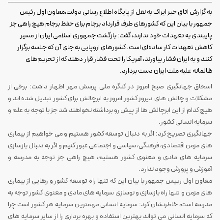
به گزارش
اتاق خبر ایراک
به نقل از پایگاه اطلاع رسانی دولت،
معاون اول رئیس
جمهور با بیان این که کشور‌های طرف قرارداد برجام برای حفظ برجام هیچ راهی جز
پایبندی به تعهدات خود ندارند، گفت: بازگشت جمهوری اسلامی ایران از مسیر
کاهش تعهدات کار ساده‌ای است. کشور‌های اروپایی به جای آن که جلسه برگزار
کنند و به ایران فشار بیاورند، آمریکا را تحت فشار قرار دهند که از تحریم‌های
ظالمانه علیه ملت ایران دست بردارد.
اسحاق جهانگیری صبح امروز در کنگره ملی پرسش مهر اظهار داشت: برخی از
مشکلات و چالش های دیروز کشور امروز به ابرچالش برای کشور تبدیل شده اند و
هیچ کدام از این ابرچالش ها از پیش رو برداشته نخواهند شد جز با توجه به علم و
سرمایه انسانی کشور.
جهانگیری تصریح کرد: اگر به دنبال توسعه کشور هستیم و می خواهیم از بیماری
های مزمن اقتصادی، فرهنگی، سیاسی و اجتماعی عبور کنیم و اگر به دنبال بازسازی
سرمایه های مادی و معنوی کشور هستیم، هیچ راهی جز توجه به مدرسه و
آموزش و پرورش وجود ندارد.
معاون اول رییس جمهور با بیان این که تنها راه توسعه کشور و رهایی از بیماری
های مزمن و تنها راه بازسازی و نوسازی سرمایه های مادی و معنوی کشور توجه به
مدرسه است، خاطرنشان کرد: سرمایه انسانی مهمترین سرمایه هر کشور است چرا
که سرمایه انسانی می تواند بهترین استفاده و بهره برداری را از سایر سرمایه های