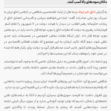
دلالان سودهای بالا کسب کنند.
به گزارش
اتاق خبر ایراک
و به نقل از ایلنا، غلامحسین شافعی در اجلاس اتاق ایران با
تبریک روز ملی صادرات گفت: ابتدا می‌خواهم سپاس و قدردانی اعضای اتاق از
بیانات حکیمانه رهبر انقلاب در دیدار با هیات دولت در ۷ شهریور را اعلام کنم.
فرمایشات رهبری به دولت که نظرات اتاق را مورد توجه قرار دادند باید در دو بخش
مورد توجه قرار داد. اول اینکه نظرات بخش خصوصی در تصمیمات باید جدی
تلقی شود.دوم آنکه تاکید ایشان به این موضوع که نظرات فعالان اقتصادی در
تصمیم‌گیری‌های کشور غایب است مدنظر قرار گیرد و دولت برای یکبار هم که شده
در عمل خود را موظف بداند که این صحبت‌ها را اجرا کند.
وی ادامه داد: امروز اقای همتی به دلیل مشکل خاصی که به وجود آمده نتواستند
حضور پیدا کنند و قول دادند در جلسه بعدی حضور داشته باشند. حضور ایشان
می‌توانست به خودشان در تصمیم گیری‌ها کمک کند.
شافعی تصریح کرد:حکایت این روزهای اقتصاد ایران بسیار پیچیده است راه‌هایی
که رفته‌ایم مسلما ما را به هدفمان نزدیک نکرده که در این قضیه کسی تردید ندارد.
وی اظهار داشت: ما فرصت سوزی‌های بسیاری کردیم با اتکا به درامدهای نفتی
جامعه‌ای را شکل دادیم که توان تولید آنچنانی ندارد و از سوی دیگر خیلی تشنه
است. دولت‌هایی آمدند که بیشتر به دنبال تسلط بودند تا واگذاری امور،