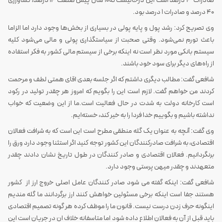
صادرات ۴ درصد است این درحالیست که۱۰ سال پیش صنعت ۱۴ درصد، کشاورزی
۴۰ درصد و صادرات ۱ درصد بود.
وی تصریح کرد: رشد پول و پایه پولی در بسیاری از بخش‌ها وجود دارد اما الزاما
باعث تورم نمی‌شود. وقتی صحبت از سیاستگذاری پولی و مالی می‌شود کلیه
سیستم بانکی مورد نظر است نه اینکه برخی از سیستم مالی کشور به فکر استفاده
از راه‌های دیگر برای سود خود باشند.
شافعی گفت: مطالب دیگری داشتم که اگر جلسه بعدی اقای همتی لطف و مرحمت
کردند من خواهم گفت. لازم است این را بگویم که امروز هر چقدر تولید در رکود
است کارخانه دولت به شدت در حال فعالیت است.ما از این وضعیت که خواب
نداشته باشیم و بگوییم خدا فردا را به خیر کند، خسته‌ایم.
وی گفت: آنچه به عنوان یک گله منطقی مطرح است این است که به شرافت فعالان
اقتصادی، به شرافت صادرکنندگان این کشور توجه کنید اگر استثنا وجود دارد ورق را
برنگردانیم. فعالان اقتصادی و صادر کنندگان در طول تاریخ نشان دادند چقدر
متعهدند و چقدر میهن پرستی وجود دارد.
شافعی گفت: اینکه گفته می شود صادر کنندگان عامل اصلی خروج ارز از کشور
هستند جفا است اینکه برخی مسئولین خواهش کنند ارز برگردانند ما گله مندیم
اینگونه حرف زدن درست نیست. قانون ما را موظف کرده هر گونه تصمیم اقتصادی
باید قبل از آن به فعالان اطلاع داده شود اما متاسفانه خلاف ان در جریان است این