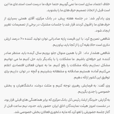
خلاف اعتماد سازی است ما نمی گوییم حتما حرف ما درست است استدعای ما این
است قبل از اتخاذ تصمیم حرف‌های ما را بشنوید.
وی یادآور شد: در جلسه هفته پیش در بانک مرکزی، آقای همتی بسیاری از
حرف‌های ما را قبول کردند قرار شد با جلسات مشترک در برخی از تصمیمات تغییر
ایجاد شود.
شافعی تصریح کرد: با این قیمت پایه صادراتی توان تولید کننده ۶۰ درصد ارزش
دلاری است حالا بقیه آن را از کجا باید بیاوریم.
شافعی هشدار داد: اگر با همین منوال جلو برویم سال آینده باید منتظر صادر
کننده غیر حرفه‌ای باشیم. ما مشکلات را با یکدیگر باید حل کنیم ما می توانیم
مشکل نسازیم بلکه مشکلات را رفع کنیم. ما به عنوان فعالان افتصادی اعلام
می‌کنیم آماده هستیم صادقانه و مشفقانه بنشینیم و آنچه در توان داریم برای
توفیق این کشور ارائه دهیم.
وی گفت: به فرمایش رهبری توجه کنیم و مثلث دولت، دانشگاهیان و بخش
خصوصی را جدی بگیریم.
به گزارش خبرنگار ایلنا، رئیس کل بانک مرکزی که برابر هماهنگی های قبلی قرار بود
در نشست امروز هیئت نمایندگان اتاق ایران حضور یابد حدود نیم ساعت قبل از
آغاز جلسه حضورش را لغو کرد که مایه دلخوری فعالان بخش خصوصی شد.