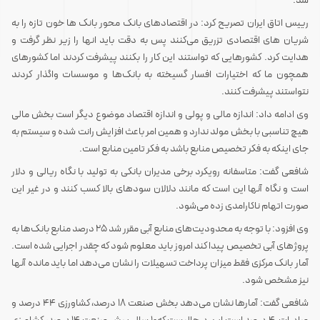
شد.
رییس اتاق ایران تصریح کرد: در اقتصادهای بانک محور بانک ها خون تازه را به
شریان های اقتصادی تزریق می‌کنند پس به دقت باید انها را زیر نظر گرفت و
هدایت کرد. کشورهایی که تواستند این کار را بکنند پیشرفت کردند اما کشورهای
همچون ما که اختیارات افسار گسیخته به بانک‌ها و موسسات واگذار کردند
نتواستند پیشرفت کنند.
وی ادامه داد: اندازه مالی و پولی و اندازه اقتصاد موضوع دیگر است بخش مالی
هیچ تناسبی با بخش مولد ندارد و همین امر باعث افزایش رانت شده و سیستم به
جای اینکه به فکر تخصیص منابع باشد به فکر تامین منابع است.
شافعی گفت: متاسفانه رویکرد برخی مدیران بانکی به تولید با نگاه ریالی و دلار
است و نگاه آنها این است که مانند دلالان سودهای بالا کسب کنند و در غیر این
صورت اتهام ناکارامدی زده می‌شود.
وی افزود: با توجه به محدودیت‌های منابع آبی مقرر شد ۲۵ درصد منابع بانک‌ها به
پروژهای آبی تخصیص پیدا کند امروز باید معلوم شود که چقدر اجرایی شده است.
آمار بانک مرکزی فقط میزان پرداخت تسهیلات را نشان می‌دهد اما باید مانده آنها
نیز مشخص شود.
شافعی گفت: آمارها نشان می‌دهد بخش صنعت ۱۸ درصد، کشاورزی ۴۴ درصد و