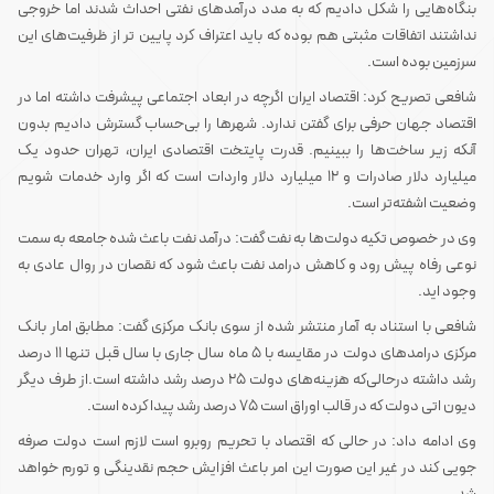
بنگاه‌هایی را شکل دادیم که به مدد درآمدهای نفتی احداث شدند اما خروجی
نداشتند اتفاقات مثبتی هم بوده که باید اعتراف کرد پایین تر از ظرفیت‌های این
سرزمین بوده است.
شافعی تصریح کرد: اقتصاد ایران اگرچه در ابعاد اجتماعی پیشرفت داشته اما در
اقتصاد جهان حرفی برای گفتن ندارد. شهرها را بی‌حساب گسترش دادیم بدون
آنکه زیر ساخت‌ها را ببینیم. قدرت پایتخت اقتصادی ایران، تهران حدود یک
میلیارد دلار صادرات و ۱۲ میلیارد دلار واردات است که اگر وارد خدمات شویم
وضعیت اشفته‌تر است.
وی در خصوص تکیه دولت‌ها به نفت گفت: درآمد نفت باعث شده جامعه به سمت
نوعی رفاه پیش رود و کاهش درامد نفت باعث شود که نقصان در روال عادی به
وجود اید.
شافعی با استناد به آمار منتشر شده از سوی بانک مرکزی گفت: مطابق امار بانک
مرکزی درامدهای دولت در مقایسه با ۵ ماه سال جاری با سال قبل تنها ۱۱ درصد
رشد داشته درحالی‌که هزینه‌های دولت ۲۵ درصد رشد داشته است.از طرف دیگر
دیون اتی دولت که در قالب اوراق است ۷۵ درصد رشد پیدا کرده است.
وی ادامه داد: در حالی که اقتصاد با تحریم روبرو است لازم است دولت صرفه
جویی کند در غیر این صورت این امر باعث افزایش حجم نقدینگی و تورم خواهد