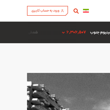
ورود به حساب کاربری
6,3
شمش آلیاژ ADC12 فن آوری آمیتیس آلومینیوم گلپایگان