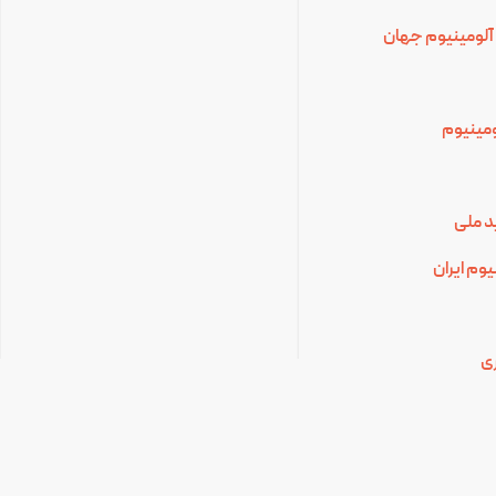
آلومینیوم جهان
لومینیوم
د ملی
وم ایران
ی