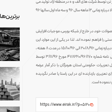
3 هزار تن تولید آلومینیوم کشور حدود 166 هزار تن توسط شرکت های الف و ه در منطقه آزاد تولید می
شود که میزان تولید و عرضه محصول آلومینیوم در بورس کالا دربازه زمانی 12 ماهه سال 96 و سه ماه اول سالها 96
برترین‌ها
حصولات خود در خارج از شبکه بورس، موجبات افزایش
ی را فراهم نموده اند. لذا در یکی از این موارد این
شرکتها نسبت به عرضه 12 هزار تن شمش خالص آلومینیوم دربازه زمانی 20/8/96 الی 15/10/96 در مدت 8 هفته ،
در خارج از مکانیزم بورس کالا اقدام نموده که این مورد طی نامه شماره 478220/96/170 مورخ 3/11/96 توسط
 تعزیرات حکومتی استان هرمزگان با ذکر آمار عرضه
تعزیری بازدارنده ای در این راستا یا صادر نگردیده
 ننموده است.
https://www.eirak.ir/?p=5120