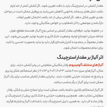
مقدار کشش در استرچینگ باید با دقت تعیین شود. اگر کشش کمتر از حد لازم
باشد، تنش‌های پسماند به‌خوبی کاهش نمی‌یابند و پروفیل ممکن است در مراحل
بعدی تغییر شکل دهد. اگر کشش بیش از حد باشد، احتمال تغییر ابعاد،
نازک‌شدن موضعی یا اثر نامطلوب بر خواص مکانیکی وجود دارد.
در خطوط تولید حرفه‌ای، مقدار کشش بر اساس نوع آلیاژ، هندسه مقطع، طول
شاخه، میزان اعوجاج اولیه، وضعیت خنک‌کاری و تجربه تولید تعیین می‌شود. این
مقدار معمولاً در محدوده کنترل‌شده‌ای قرار دارد و نباید به‌صورت حدسی یا ثابت
برای تمام محصولات اعمال شود.
اثر آلیاژ بر مقدار استرچینگ
آلیاژهای مختلف آلومینیوم
رفتار مکانیکی متفاوتی در برابر کشش دارند. برای
مثال، آلیاژهای سری 6000 مانند 6063، 6061 و 6082 از نظر استحکام، شکل‌پذیری
و پاسخ به عملیات حرارتی تفاوت دارند. بنابراین مقدار کشش مناسب برای یک آلیاژ
ممکن است برای آلیاژ دیگر مناسب نباشد.
اگر آلیاژ استحکام بالاتری داشته باشد، ممکن است برای اصلاح تنش و شکل، رفتار
متفاوتی نشان دهد. همچنین وضعیت حرارتی و خنک‌کاری پیش از استرچینگ بر
رفتار ماده اثر دارد. به همین دلیل استرچینگ باید با شناخت آلیاژ و شرایط فرآیند