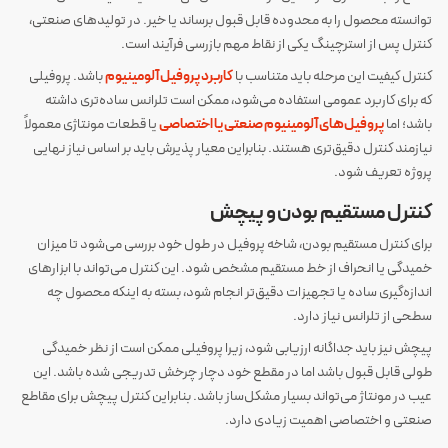
توانسته محصول را به محدوده قابل قبول برساند یا خیر. در تولیدهای صنعتی،
کنترل پس از استرچینگ یکی از نقاط مهم بازرسی فرآیند است.
کنترل کیفیت این مرحله باید متناسب با
کاربرد پروفیل آلومینیوم
باشد. پروفیلی
که برای کاربرد عمومی استفاده می‌شود، ممکن است تلرانس ساده‌تری داشته
باشد؛ اما
پروفیل‌های آلومینیوم صنعتی یا اختصاصی
یا قطعات مونتاژی معمولاً
نیازمند کنترل دقیق‌تری هستند. بنابراین معیار پذیرش باید بر اساس نیاز نهایی
پروژه تعریف شود.
کنترل مستقیم بودن و پیچش
برای کنترل مستقیم بودن، شاخه پروفیل در طول خود بررسی می‌شود تا میزان
خمیدگی یا انحراف از خط مستقیم مشخص شود. این کنترل می‌تواند با ابزارهای
اندازه‌گیری ساده یا تجهیزات دقیق‌تر انجام شود، بسته به اینکه محصول چه
سطحی از تلرانس نیاز دارد.
پیچش نیز باید جداگانه ارزیابی شود، زیرا پروفیلی ممکن است از نظر خمیدگی
طولی قابل قبول باشد اما در مقطع خود دچار چرخش تدریجی شده باشد. این
عیب در مونتاژ می‌تواند بسیار مشکل‌ساز باشد. بنابراین کنترل پیچش برای مقاطع
صنعتی و اختصاصی اهمیت زیادی دارد.