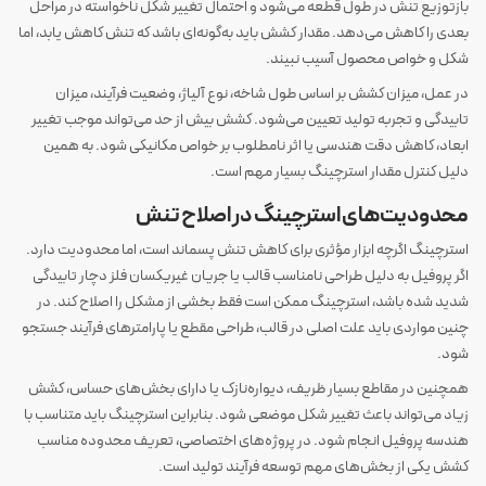
بازتوزیع تنش در طول قطعه می‌شود و احتمال تغییر شکل ناخواسته در مراحل
بعدی را کاهش می‌دهد. مقدار کشش باید به‌گونه‌ای باشد که تنش کاهش یابد، اما
شکل و خواص محصول آسیب نبیند.
در عمل، میزان کشش بر اساس طول شاخه، نوع آلیاژ، وضعیت فرآیند، میزان
تابیدگی و تجربه تولید تعیین می‌شود. کشش بیش از حد می‌تواند موجب تغییر
ابعاد، کاهش دقت هندسی یا اثر نامطلوب بر خواص مکانیکی شود. به همین
دلیل کنترل مقدار استرچینگ بسیار مهم است.
محدودیت‌های استرچینگ در اصلاح تنش
استرچینگ اگرچه ابزار مؤثری برای کاهش تنش پسماند است، اما محدودیت دارد.
اگر پروفیل به دلیل طراحی نامناسب قالب یا جریان غیریکسان فلز دچار تابیدگی
شدید شده باشد، استرچینگ ممکن است فقط بخشی از مشکل را اصلاح کند. در
چنین مواردی باید علت اصلی در قالب، طراحی مقطع یا پارامترهای فرآیند جستجو
شود.
همچنین در مقاطع بسیار ظریف، دیواره‌نازک یا دارای بخش‌های حساس، کشش
زیاد می‌تواند باعث تغییر شکل موضعی شود. بنابراین استرچینگ باید متناسب با
هندسه پروفیل انجام شود. در پروژه‌های اختصاصی، تعریف محدوده مناسب
کشش یکی از بخش‌های مهم توسعه فرآیند تولید است.