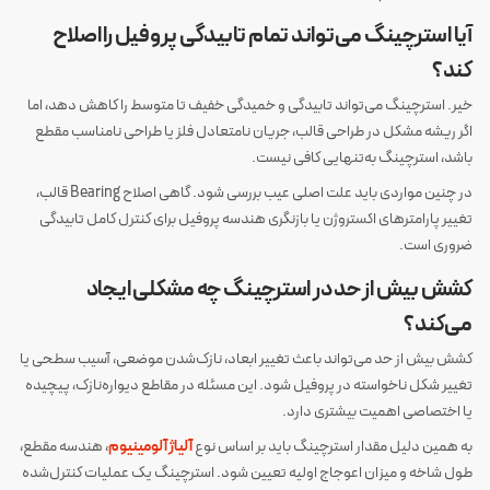
آیا استرچینگ می‌تواند تمام تابیدگی پروفیل را اصلاح
کند؟
خیر. استرچینگ می‌تواند تابیدگی و خمیدگی خفیف تا متوسط را کاهش دهد، اما
اگر ریشه مشکل در طراحی قالب، جریان نامتعادل فلز یا طراحی نامناسب مقطع
باشد، استرچینگ به‌تنهایی کافی نیست.
در چنین مواردی باید علت اصلی عیب بررسی شود. گاهی اصلاح Bearing قالب،
تغییر پارامترهای اکستروژن یا بازنگری هندسه پروفیل برای کنترل کامل تابیدگی
ضروری است.
کشش بیش از حد در استرچینگ چه مشکلی ایجاد
می‌کند؟
کشش بیش از حد می‌تواند باعث تغییر ابعاد، نازک‌شدن موضعی، آسیب سطحی یا
تغییر شکل ناخواسته در پروفیل شود. این مسئله در مقاطع دیواره‌نازک، پیچیده
یا اختصاصی اهمیت بیشتری دارد.
به همین دلیل مقدار استرچینگ باید بر اساس نوع
آلیاژ آلومینیوم
، هندسه مقطع،
طول شاخه و میزان اعوجاج اولیه تعیین شود. استرچینگ یک عملیات کنترل‌شده