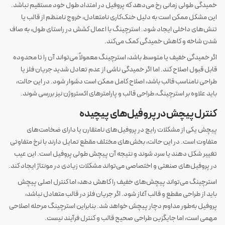
خمیدگی طولی زمانی رخ می‌دهد که پروفیل در امتداد طول خود مستقیم نباشد.
این مشکل ممکن است به دلیل خنک‌کاری نامتعادل، خروج نامنظم از قالب یا
تنش‌های داخلی ایجاد شود. استرچینگ با اعمال کشش در راستای طول، به صاف
شدن شاخه و کاهش خمیدگی کمک می‌کند.
اگر خمیدگی خفیف یا متوسط باشد، استرچینگ معمولاً می‌تواند آن را تا محدوده
قابل قبول اصلاح کند. اما اگر خمیدگی ناشی از عدم تعادل شدید جریان فلز یا
طراحی نامناسب قالب باشد، اصلاح کامل ممکن است دشوار شود. در این حالت،
باید علاوه بر استرچینگ، طراحی قالب و پارامترهای اکستروژن نیز بررسی شوند.
کنترل پیچش در پروفیل‌های پیچیده
پیچش یکی از مشکلات رایج در پروفیل‌های نامتقارن یا دارای ضخامت‌های
متفاوت است. در این حالت، بخش‌های مختلف مقطع تمایل دارند با نرخ متفاوتی
تغییر شکل دهند یا سرد شوند و نتیجه آن پیچش طولی پروفیل است. این عیب
در پروفیل‌های صنعتی و اختصاصی می‌تواند مشکلات زیادی در مونتاژ ایجاد کند.
استرچینگ می‌تواند پیچش‌های خفیف را کاهش دهد، اما کنترل اصلی پیچش
باید از طراحی مقطع و قالب آغاز شود. اگر جریان فلز در قالب متعادل نباشد،
پروفیل به‌طور مداوم دچار پیچش خواهد شد. بنابراین استرچینگ مرحله اصلاحی
مهمی است، اما جایگزین طراحی صحیح قالب و کنترل فرآیند نیست.