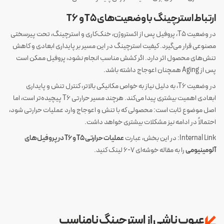
ارتباط استرچینگ با وضعیت‌های T5 و T6
در وضعیت T5، پروفیل پس از اکستروژن، خنک‌کاری و استرچینگ، تحت پیرسختی
مصنوعی قرار می‌گیرد. کیفیت استرچینگ در این مسیر بر پایداری ابعادی و کاهش
تنش‌های محصول اثر دارد. اگر کشش مناسب انجام نشود، پروفیل ممکن است
پس از Aging همچنان اعوجاج داشته باشد.
در وضعیت T6، به دلیل نیاز به خواص مکانیکی بالاتر، کنترل تنش و پایداری
ابعادی اهمیت بیشتری پیدا می‌کند. هرچند مسیر حرارتی T6 پیچیده‌تر است، اما
اصل موضوع ثابت است: محصولی که با تنش و اعوجاج وارد عملیات حرارتی شود،
احتمالاً در ادامه نیز مشکلات بیشتری خواهد داشت.
Internal Link: در این بخش، عبارت
عملیات حرارتی T5 و T6 در پروفیل‌های
آلومینیومی
را به مقاله خوشه‌ای 7-6 لینک کنید.
عیوب ناشی از استرچینگ نامناسب