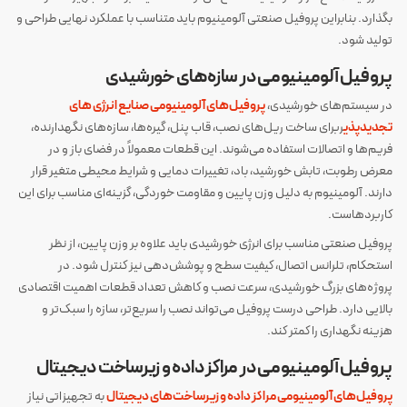
بگذارد. بنابراین پروفیل صنعتی آلومینیوم باید متناسب با عملکرد نهایی طراحی و
تولید شود.
پروفیل آلومینیومی در سازه‌های خورشیدی
در سیستم‌های خورشیدی،
پروفیل‌های آلومینیومی صنایع انرژی های
تجدیدپذی
ربرای ساخت ریل‌های نصب، قاب پنل، گیره‌ها، سازه‌های نگهدارنده،
فریم‌ها و اتصالات استفاده می‌شوند. این قطعات معمولاً در فضای باز و در
معرض رطوبت، تابش خورشید، باد، تغییرات دمایی و شرایط محیطی متغیر قرار
دارند. آلومینیوم به دلیل وزن پایین و مقاومت خوردگی، گزینه‌ای مناسب برای این
کاربردهاست.
پروفیل صنعتی مناسب برای انرژی خورشیدی باید علاوه بر وزن پایین، از نظر
استحکام، تلرانس اتصال، کیفیت سطح و پوشش‌دهی نیز کنترل شود. در
پروژه‌های بزرگ خورشیدی، سرعت نصب و کاهش تعداد قطعات اهمیت اقتصادی
بالایی دارد. طراحی درست پروفیل می‌تواند نصب را سریع‌تر، سازه را سبک‌تر و
هزینه نگهداری را کمتر کند.
پروفیل آلومینیومی در مراکز داده و زیرساخت دیجیتال
پروفیل‌های آلومینیومی مراکز داده و زیرساخت‌های دیجیتال
به تجهیزاتی نیاز