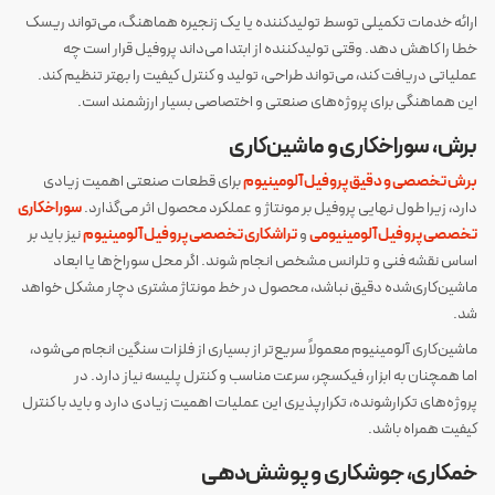
ارائه خدمات تکمیلی توسط تولیدکننده یا یک زنجیره هماهنگ، می‌تواند ریسک
خطا را کاهش دهد. وقتی تولیدکننده از ابتدا می‌داند پروفیل قرار است چه
عملیاتی دریافت کند، می‌تواند طراحی، تولید و کنترل کیفیت را بهتر تنظیم کند.
این هماهنگی برای پروژه‌های صنعتی و اختصاصی بسیار ارزشمند است.
برش، سوراخکاری و ماشین‌کاری
برش تخصصی و دقیق پروفیل آلومینیوم
برای قطعات صنعتی اهمیت زیادی
دارد، زیرا طول نهایی پروفیل بر مونتاژ و عملکرد محصول اثر می‌گذارد.
سوراخکاری
تخصصی پروفیل آلومینیومی
و
تراشکاری تخصصی پروفیل آلومینیوم
نیز باید بر
اساس نقشه فنی و تلرانس مشخص انجام شوند. اگر محل سوراخ‌ها یا ابعاد
ماشین‌کاری‌شده دقیق نباشد، محصول در خط مونتاژ مشتری دچار مشکل خواهد
شد.
ماشین‌کاری آلومینیوم معمولاً سریع‌تر از بسیاری از فلزات سنگین انجام می‌شود،
اما همچنان به ابزار، فیکسچر، سرعت مناسب و کنترل پلیسه نیاز دارد. در
پروژه‌های تکرارشونده، تکرارپذیری این عملیات اهمیت زیادی دارد و باید با کنترل
کیفیت همراه باشد.
خمکاری، جوشکاری و پوشش‌دهی